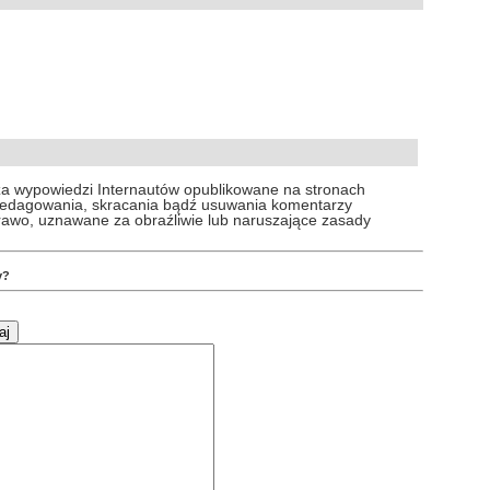
za wypowiedzi Internautów opublikowane na stronach
 redagowania, skracania bądź usuwania komentarzy
prawo, uznawane za obraźliwie lub naruszające zasady
y?