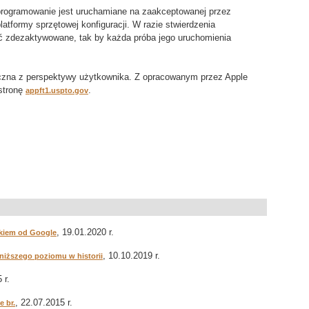
ogramowanie jest uruchamiane na zaakceptowanej przez
atformy sprzętowej konfiguracji. W razie stwierdzenia
ć zdezaktywowane, tak by każda próba jego uruchomienia
czna z perspektywy użytkownika. Z opracowanym przez Apple
stronę
.
appft1.uspto.gov
, 19.01.2020 r.
ikiem od Google
, 10.10.2019 r.
jniższego poziomu w historii
 r.
, 22.07.2015 r.
e br.