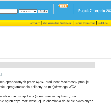
Piątek
7 sierpnia 202
|
|
|
artykuły
abc komputera (archiwum)
forum dyskusyjne
redakcja
u
iach opracowanych przez
: producent Macintoshy próbuje
Apple
ości oprogramowania zbliżony do (nie)sławnego WGA.
właścicielowi aplikacji (w rozumieniu: jej twórcy) na
ie ograniczyć możliwość jej uruchamiania do ściśle określonych