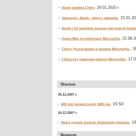
, 29.01.2015 r.
Apple podbija Chiny
, 23.01.20
Samsung i Apple - liderzy zakupów
Apple i U2 wspólnie pracują nad nowym form
, 22.08.2
Opera Mini na telefonach Microsoftu
, 3
Chiny: Przeszukanie w biurach Microsoftu
, 17.0
Chińczycy ujawniają patenty Microsoftu
Starsze
25.12.2007 r.
, 15:50
400 mln świątecznych SMS-ów
24.12.2007 r.
, 1
Nowy system przeciw złodziejom rowerów
Nowsze