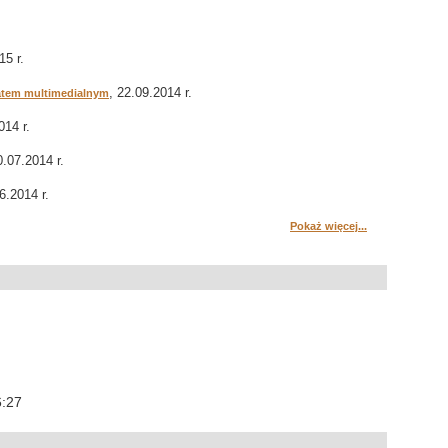
15 r.
, 22.09.2014 r.
atem multimedialnym
014 r.
0.07.2014 r.
6.2014 r.
Pokaż więcej...
6:27