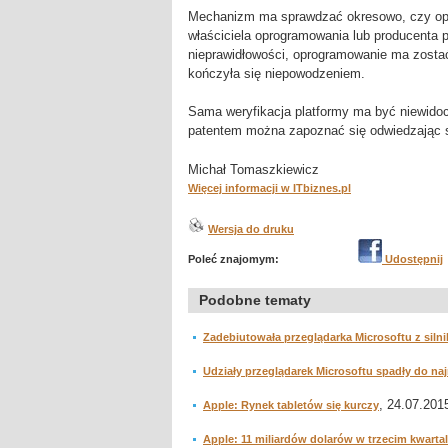
Mechanizm ma sprawdzać okresowo, czy opr
właściciela oprogramowania lub producenta pl
nieprawidłowości, oprogramowanie ma zosta
kończyła się niepowodzeniem.
Sama weryfikacja platformy ma być niewido
patentem można zapoznać się odwiedzając 
Michał Tomaszkiewicz
Więcej informacji w ITbiznes.pl
Wersja do druku
Poleć znajomym:
Udostępnij
Podobne tematy
Zadebiutowała przeglądarka Microsoftu z siln
Udziały przeglądarek Microsoftu spadły do na
, 24.07.2015
Apple: Rynek tabletów się kurczy
Apple: 11 miliardów dolarów w trzecim kwartal