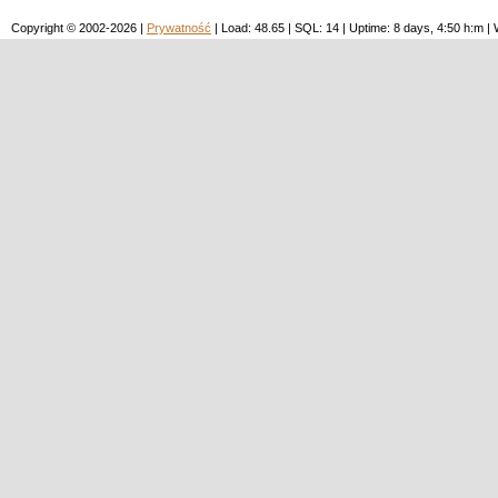
Copyright © 2002-2026 |
Prywatność
| Load: 48.65 | SQL: 14 | Uptime: 8 days, 4:50 h:m