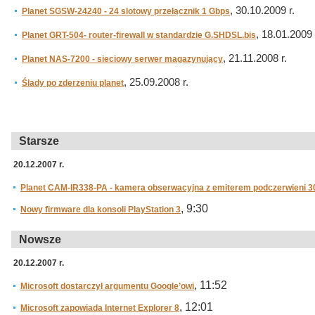
, 30.10.2009 r.
Planet SGSW-24240 - 24 slotowy przełącznik 1 Gbps
, 18.01.2009 
Planet GRT-504- router-firewall w standardzie G.SHDSL.bis
, 21.11.2008 r.
Planet NAS-7200 - sieciowy serwer magazynujący
, 25.09.2008 r.
Ślady po zderzeniu planet
Starsze
20.12.2007 r.
Planet CAM-IR338-PA - kamera obserwacyjna z emiterem podczerwieni 3
, 9:30
Nowy firmware dla konsoli PlayStation 3
Nowsze
20.12.2007 r.
, 11:52
Microsoft dostarczył argumentu Google’owi
, 12:01
Microsoft zapowiada Internet Explorer 8