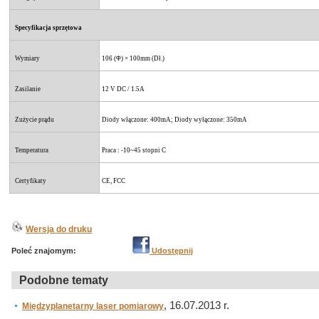
Specyfikacja sprzętowa
Wymiary
106 (Φ) × 100mm (Dł.)
Zasilanie
12 V DC / 1.5A
Zużycie prądu
Diody włączone: 400mA; Diody wyłączone: 350mA
Temperatura
Praca : -10~45 stopni C
Certyfikaty
CE, FCC
Wersja do druku
Poleć znajomym:
Udostępnij
Podobne tematy
, 16.07.2013 r.
Międzyplanetarny laser pomiarowy