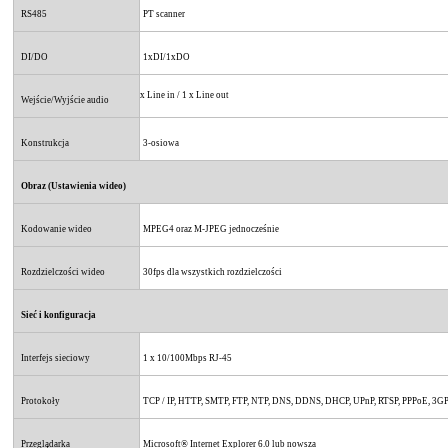
RS485
PT scanner
DI/DO
1xDI/1xDO
x Line in / 1 x Line out
Wejście/Wyjście audio
Konstrukcja
3-osiowa
Obraz (Ustawienia wideo)
Kodowanie wideo
MPEG4 oraz M-JPEG jednocześnie
Rozdzielczości wideo
30fps dla wszystkich rozdzielczości
Sieć i konfiguracja
Interfejs sieciowy
1 x 10/100Mbps RJ-45
Protokoły
TCP / IP, HTTP, SMTP, FTP, NTP, DNS, DDNS, DHCP, UPnP, RTSP, PPPoE, 3G
Przeglądarka
Microsoft® Internet Explorer 6.0 lub nowsza