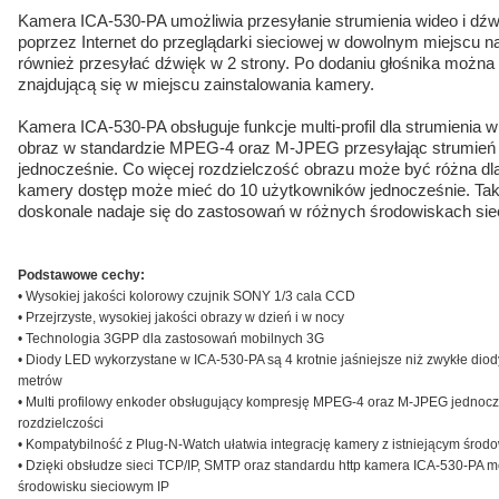
Kamera ICA-530-PA umożliwia przesyłanie strumienia wideo i dź
poprzez Internet do przeglądarki sieciowej w dowolnym miejscu na
również przesyłać dźwięk w 2 strony. Po dodaniu głośnika można
znajdującą się w miejscu zainstalowania kamery.
Kamera ICA-530-PA obsługuje funkcje multi-profil dla strumieni
obraz w standardzie MPEG-4 oraz M-JPEG przesyłając strumień
jednocześnie. Co więcej rozdzielczość obrazu może być różna d
kamery dostęp może mieć do 10 użytkowników jednocześnie. Tak
doskonale nadaje się do zastosowań w różnych środowiskach sie
Podstawowe cechy:
• Wysokiej jakości kolorowy czujnik SONY 1/3 cala CCD
• Przejrzyste, wysokiej jakości obrazy w dzień i w nocy
• Technologia 3GPP dla zastosowań mobilnych 3G
• Diody LED wykorzystane w ICA-530-PA są 4 krotnie jaśniejsze niż zwykłe diod
metrów
• Multi profilowy enkoder obsługujący kompresję MPEG-4 oraz M-JPEG jednocze
rozdzielczości
• Kompatybilność z Plug-N-Watch ułatwia integrację kamery z istniejącym śro
• Dzięki obsłudze sieci TCP/IP, SMTP oraz standardu http kamera ICA-530-PA
środowisku sieciowym IP