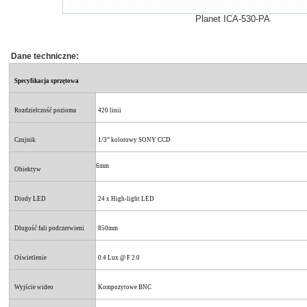
Planet ICA-530-PA
Dane techniczne:
Specyfikacja sprzętowa
Rozdzielczość pozioma
420 linii
Czujnik
1/3” kolorowy SONY CCD
6mm
Obiektyw
Diody LED
24 x High-light LED
Długość fali podczerwieni
850mm
Oświetlenie
0.4 Lux @ F 2.0
Wyjście wideo
Kompozytowe BNC