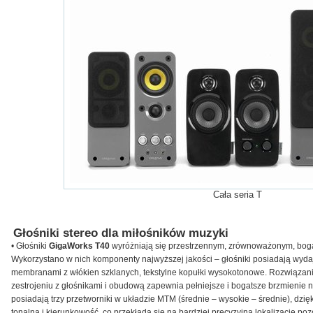
Cała seria T
Głośniki stereo dla miłośników muzyki
• Głośniki
GigaWorks T40
wyróżniają się przestrzennym, zrównoważonym, boga
Wykorzystano w nich komponenty najwyższej jakości – głośniki posiadają wyda
membranami z włókien szklanych, tekstylne kopułki wysokotonowe. Rozwiązan
zestrojeniu z głośnikami i obudową zapewnia pełniejsze i bogatsze brzmienie 
posiadają trzy przetworniki w układzie MTM (średnie – wysokie – średnie), dz
tonalną i kierunkowość, co przekłada się na bardziej precyzyjną lokalizację po