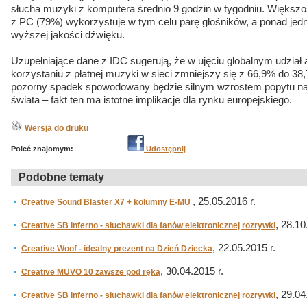
słucha muzyki z komputera średnio 9 godzin w tygodniu. Więks
z PC (79%) wykorzystuje w tym celu parę głośników, a ponad jedn
wyższej jakości dźwięku.
Uzupełniające dane z IDC sugerują, że w ujęciu globalnym udzi
korzystaniu z płatnej muzyki w sieci zmniejszy się z 66,9% do 38
pozorny spadek spowodowany będzie silnym wzrostem popytu na t
świata – fakt ten ma istotne implikacje dla rynku europejskiego.
Wersja do druku
Poleć znajomym:
Udostępnij
Podobne tematy
, 25.05.2016 r.
Creative Sound Blaster X7 + kolumny E-MU
, 28.10
Creative SB Inferno - słuchawki dla fanów elektronicznej rozrywki
, 22.05.2015 r.
Creative Woof - idealny prezent na Dzień Dziecka
, 30.04.2015 r.
Creative MUVO 10 zawsze pod ręką
, 29.04
Creative SB Inferno - słuchawki dla fanów elektronicznej rozrywki