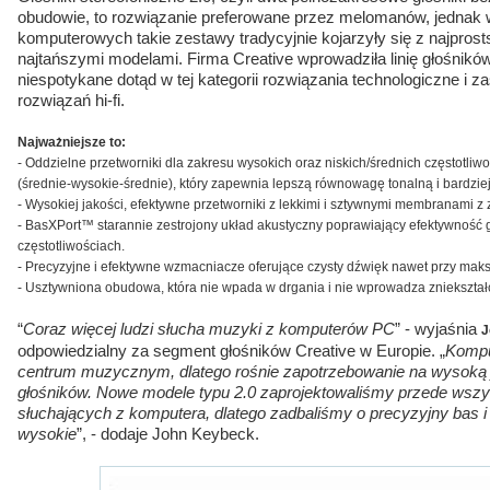
obudowie, to rozwiązanie preferowane przez melomanów, jednak
komputerowych takie zestawy tradycyjnie kojarzyły się z najprost
najtańszymi modelami. Firma Creative wprowadziła linię głośnikó
niespotykane dotąd w tej kategorii rozwiązania technologiczne i 
rozwiązań hi-fi.
Najważniejsze to:
- Oddzielne przetworniki dla zakresu wysokich oraz niskich/średnich częstotl
(średnie-wysokie-średnie), który zapewnia lepszą równowagę tonalną i bardzi
- Wysokiej jakości, efektywne przetworniki z lekkimi i sztywnymi membranami
- BasXPort™ starannie zestrojony układ akustyczny poprawiający efektywność
częstotliwościach.
- Precyzyjne i efektywne wzmacniacze oferujące czysty dźwięk nawet przy ma
- Usztywniona obudowa, która nie wpada w drgania i nie wprowadza zniekształ
“
Coraz więcej ludzi słucha muzyki z komputerów PC
” - wyjaśnia
J
odpowiedzialny za segment głośników Creative w Europie. „
Kompu
centrum muzycznym, dlatego rośnie zapotrzebowanie na wysoką 
głośników. Nowe modele typu 2.0 zaprojektowaliśmy przede wszy
słuchających z komputera, dlatego zadbaliśmy o precyzyjny bas 
wysokie
”, - dodaje John Keybeck.