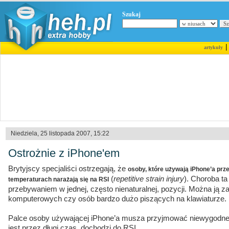
Szukaj
artykuły
Niedziela, 25 listopada 2007, 15:22
Ostrożnie z iPhone'em
Brytyjscy specjaliści ostrzegają, że
osoby, które używają iPhone’a prze
(
repetitive strain injury
). Choroba ta
temperaturach narażają się na RSI
przebywaniem w jednej, często nienaturalnej, pozycji. Można ją 
komputerowych czy osób bardzo dużo piszących na klawiaturze.
Palce osoby używającej iPhone’a musza przyjmować niewygodne p
jest przez długi czas, dochodzi do RSI.