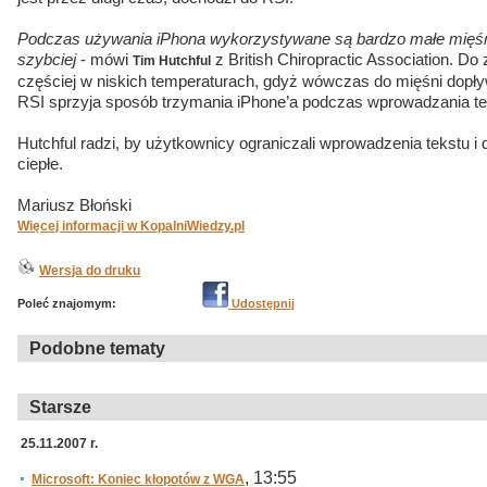
Podczas używania iPhona wykorzystywane są bardzo małe mięśni
szybciej
- mówi
z British Chiropractic Association. D
Tim Hutchful
częściej w niskich temperaturach, gdyż wówczas do mięśni dopły
RSI sprzyja sposób trzymania iPhone’a podczas wprowadzania te
Hutchful radzi, by użytkownicy ograniczali wprowadzenia tekstu i db
ciepłe.
Mariusz Błoński
Więcej informacji w KopalniWiedzy.pl
Wersja do druku
Poleć znajomym:
Udostępnij
Podobne tematy
Starsze
25.11.2007 r.
, 13:55
Microsoft: Koniec kłopotów z WGA