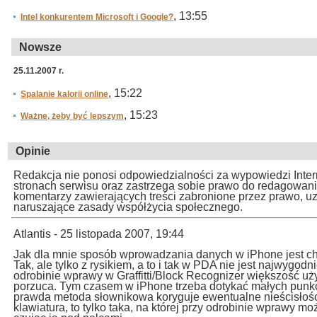
, 13:55
Intel konkurentem Microsoft i Google?
Nowsze
25.11.2007 r.
, 15:22
Spalanie kalorii online
, 15:23
Ważne, żeby być lepszym
Opinie
Redakcja nie ponosi odpowiedzialności za wypowiedzi Inte
stronach serwisu oraz zastrzega sobie prawo do redagowan
komentarzy zawierających treści zabronione przez prawo, u
naruszające zasady współżycia społecznego.
Atlantis - 25 listopada 2007, 19:44
Jak dla mnie sposób wprowadzania danych w iPhone jest ch
Tak, ale tylko z rysikiem, a to i tak w PDA nie jest najwygodn
odrobinie wprawy w Graffitti/Block Recognizer większość u
porzuca. Tym czasem w iPhone trzeba dotykać małych punkc
prawda metoda słownikowa koryguje ewentualne nieścisłości,
klawiatura, to tylko taka, na której przy odrobinie wprawy 