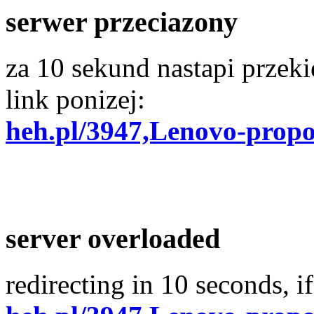
serwer przeciazony
za 10 sekund nastapi przekie
link ponizej:
heh.pl/3947,Lenovo-propo
server overloaded
redirecting in 10 seconds, if