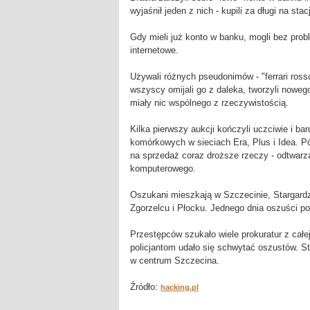
wyjaśnił jeden z nich - kupili za długi na sta
Gdy mieli już konto w banku, mogli bez pro
internetowe.
Używali różnych pseudonimów - "ferrari rosso
wszyscy omijali go z daleka, tworzyli nowego
miały nic wspólnego z rzeczywistością.
Kilka pierwszy aukcji kończyli uczciwie i b
komórkowych w sieciach Era, Plus i Idea. Pó
na sprzedaż coraz droższe rzeczy - odtwarz
komputerowego.
Oszukani mieszkają w Szczecinie, Stargardz
Zgorzelcu i Płocku. Jednego dnia oszuści pot
Przestępców szukało wiele prokuratur z całe
policjantom udało się schwytać oszustów. St
w centrum Szczecina.
Źródło:
hacking.pl