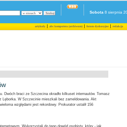
Sobota
8 sierpnia 20
|
|
|
artykuły
abc komputera (archiwum)
forum dyskusyjne
redakcja
tów
. Dwóch braci ze Szczecina okradło kilkuset internautów. Tomasz
zą z Lęborka. W Szczecinie mieszkali bez zameldowania. Akt
 wieloma względami jest rekordowy. Prokurator ustalił 156
nternetowym. Wykorzystali do tego dowód osobisty, który - jak