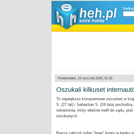
Szukaj
Poniedziałek, 10 stycznia 2005, 01:32
Oszukali kilkuset internau
To największe komputerowe oszustwo w kraju
S. (27 lat) i Sebastian S. (24 lata) pochod
oskarżenia, który właśnie trafił do sądu, pod
oszukanych.
Bracia założyli sobie "lewe" konto w banku i