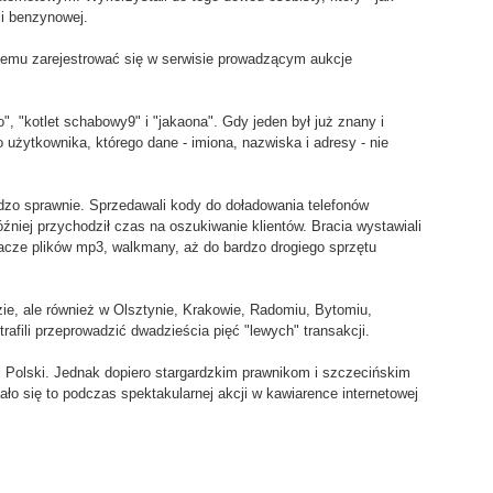
cji benzynowej.
blemu zarejestrować się w serwisie prowadzącym aukcje
", "kotlet schabowy9" i "jakaona". Gdy jeden był już znany i
 użytkownika, którego dane - imiona, nazwiska i adresy - nie
ardzo sprawnie. Sprzedawali kody do doładowania telefonów
źniej przychodził czas na oszukiwanie klientów. Bracia wystawiali
acze plików mp3, walkmany, aż do bardzo drogiego sprzętu
ie, ale również w Olsztynie, Krakowie, Radomiu, Bytomiu,
rafili przeprowadzić dwadzieścia pięć "lewych" transakcji.
j Polski. Jednak dopiero stargardzkim prawnikom i szczecińskim
ało się to podczas spektakularnej akcji w kawiarence internetowej