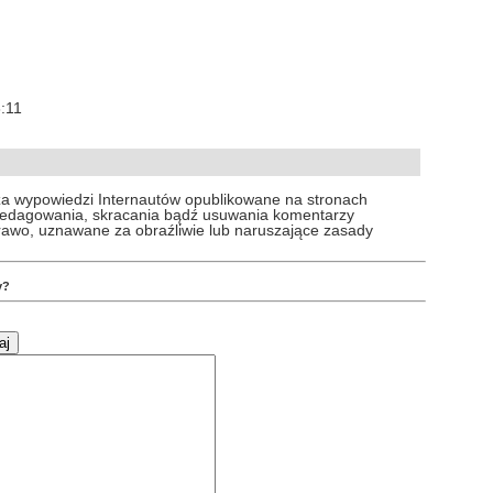
8:11
za wypowiedzi Internautów opublikowane na stronach
 redagowania, skracania bądź usuwania komentarzy
prawo, uznawane za obraźliwie lub naruszające zasady
y?