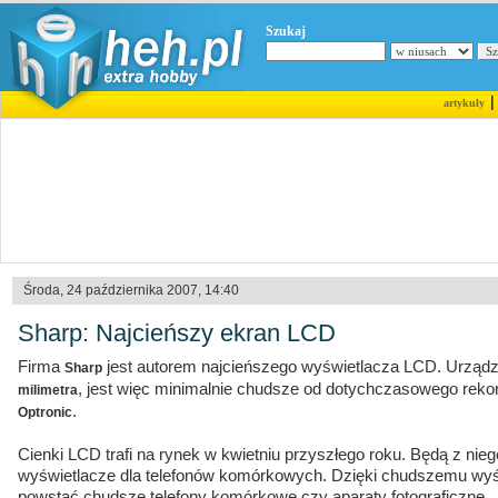
Szukaj
artykuły
Środa, 24 października 2007, 14:40
Sharp: Najcieńszy ekran LCD
Firma
jest autorem najcieńszego wyświetlacza LCD. Urząd
Sharp
, jest więc minimalnie chudsze od dotychczasowego reko
milimetra
.
Optronic
Cienki LCD trafi na rynek w kwietniu przyszłego roku. Będą z ni
wyświetlacze dla telefonów komórkowych. Dzięki chudszemu wyś
powstać chudsze telefony komórkowe czy aparaty fotograficzne.