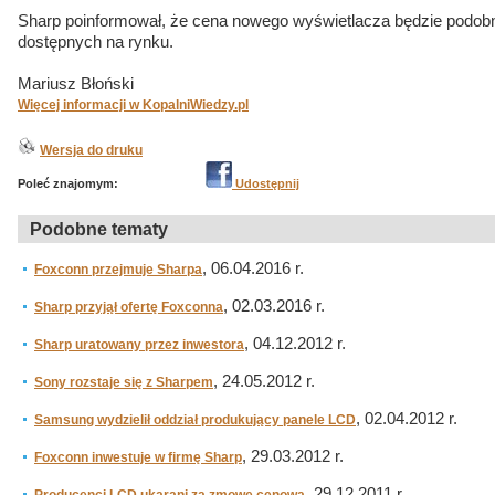
Sharp poinformował, że cena nowego wyświetlacza będzie podob
dostępnych na rynku.
Mariusz Błoński
Więcej informacji w KopalniWiedzy.pl
Wersja do druku
Poleć znajomym:
Udostępnij
Podobne tematy
, 06.04.2016 r.
Foxconn przejmuje Sharpa
, 02.03.2016 r.
Sharp przyjął ofertę Foxconna
, 04.12.2012 r.
Sharp uratowany przez inwestora
, 24.05.2012 r.
Sony rozstaje się z Sharpem
, 02.04.2012 r.
Samsung wydzielił oddział produkujący panele LCD
, 29.03.2012 r.
Foxconn inwestuje w firmę Sharp
, 29.12.2011 r.