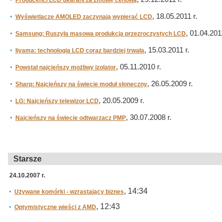
Producenci LCD ukarani za zmowę cenową
, 18.05.2011 r.
Wyświetlacze AMOLED zaczynają wypierać LCD
, 01.04.2011
Samsung: Ruszyła masowa produkcja przezroczystych LCD
, 15.03.2011 r.
Iiyama: technologia LCD coraz bardziej trwała
, 05.11.2010 r.
Powstał najcieńszy możliwy izolator
, 26.05.2009 r.
Sharp: Najcieńszy na świecie moduł słoneczny
, 20.05.2009 r.
LG: Najcieńszy telewizor LCD
, 30.07.2008 r.
Najcieńszy na świecie odtwarzacz PMP
Starsze
24.10.2007 r.
, 14:34
Używane komórki - wzrastający biznes
, 12:43
Optymistyczne wieści z AMD