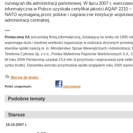
rozwiązań dla administracji państwowej. W lipcu 2007 r. warszaws
informatyczna w Polsce uzyskała certyfikat jakości AQAP 2210 – 
NATO wymaganą przez polskie i zagraniczne instytucje wojskowe 
administracji centralnej.
***
Pentacomp SA
jest polską firmą informatyczną, działającą na rynku od 1995 r
wspomaga duże i średniej wielkości organizacje w realizacji złożonych przeds
klientów spółki należą m. in. Ministerstwo Spraw Wewnętrznych i Administracji,
Telefonia Cyfrowa Sp. z o.o., Polska Wytwórnia Papierów Wartościowych S.A.,
W roku 2006 Pentacomp uzyskał 15,6 mln zł przychodu i wypracował zysk netto 
zysku brutto). Dynamika wzrostu przychodów spółki względem roku 2005 wynios
Wersja do druku
Poleć znajomym:
Udostępnij
Podobne tematy
Starsze
16.10.2007 r.