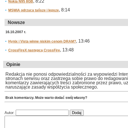
, 8:22
Nokia N95 8GB
, 8:14
MSWiA odrzuca tańsze i lepsze
Nowsze
16.10.2007 r.
, 13:46
Hynix i Vista winne niskim cenom DRAM?
, 13:48
CrossFireX następcą CrossFire
Opinie
Redakcja nie ponosi odpowiedzialności za wypowiedzi Inte
stronach serwisu oraz zastrzega sobie prawo do redagowan
komentarzy zawierających treści zabronione przez prawo, u
naruszające zasady współżycia społecznego.
Brak komentarzy. Może warto dodać swój własny?
Autor: