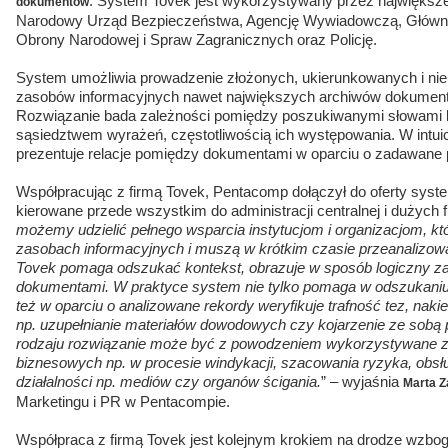
. System Tovek jest wykorzystywany przez największe 
dokumentów
Narodowy Urząd Bezpieczeństwa, Agencję Wywiadowczą, Główny
Obrony Narodowej i Spraw Zagranicznych oraz Policję.
System umożliwia prowadzenie złożonych, ukierunkowanych i ni
zasobów informacyjnych nawet największych archiwów dokument
Rozwiązanie bada zależności pomiędzy poszukiwanymi słowami k
sąsiedztwem wyrażeń, częstotliwością ich występowania. W intui
prezentuje relacje pomiędzy dokumentami w oparciu o zadawane 
Współpracując z firmą Tovek, Pentacomp dołączył do oferty syste
kierowane przede wszystkim do administracji centralnej i dużych fi
możemy udzielić pełnego wsparcia instytucjom i organizacjom, kt
zasobach informacyjnych i muszą w krótkim czasie przeanalizować
Tovek pomaga odszukać kontekst, obrazuje w sposób logiczny z
dokumentami. W praktyce system nie tylko pomaga w odszukaniu
też w oparciu o analizowane rekordy weryfikuje trafność tez, na
np. uzupełnianie materiałów dowodowych czy kojarzenie ze sobą
rodzaju rozwiązanie może być z powodzeniem wykorzystywane 
biznesowych np. w procesie windykacji, szacowania ryzyka, obsłu
działalności np. mediów czy organów ścigania.
” – wyjaśnia
Marta Z
Marketingu i PR w Pentacompie.
Współpraca z firmą Tovek jest kolejnym krokiem na drodze wzbo