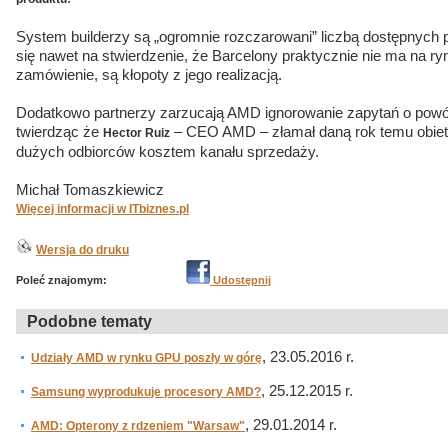
System builderzy są „ogromnie rozczarowani” liczbą dostępnych 
się nawet na stwierdzenie, że Barcelony praktycznie nie ma na r
zamówienie, są kłopoty z jego realizacją.
Dodatkowo partnerzy zarzucają AMD ignorowanie zapytań o powód
twierdząc że
– CEO AMD – złamał daną rok temu obiet
Hector Ruiz
dużych odbiorców kosztem kanału sprzedaży.
Michał Tomaszkiewicz
Więcej informacji w ITbiznes.pl
Wersja do druku
Poleć znajomym:
Udostępnij
Podobne tematy
, 23.05.2016 r.
Udziały AMD w rynku GPU poszły w górę
, 25.12.2015 r.
Samsung wyprodukuje procesory AMD?
, 29.01.2014 r.
AMD: Opterony z rdzeniem "Warsaw"