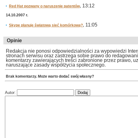
, 13:12
Red Hat pozwany o naruszenie patentów
14.10.2007 r.
, 11:05
Skype planuje światową sieć komórkową?
Opinie
Redakcja nie ponosi odpowiedzialności za wypowiedzi Inte
stronach serwisu oraz zastrzega sobie prawo do redagowan
komentarzy zawierających treści zabronione przez prawo, u
naruszające zasady współżycia społecznego.
Brak komentarzy. Może warto dodać swój własny?
Autor: