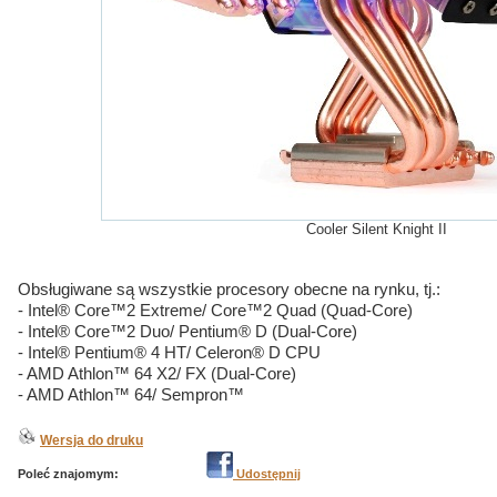
Cooler Silent Knight II
Obsługiwane są wszystkie procesory obecne na rynku, tj.:
- Intel® Core™2 Extreme/ Core™2 Quad (Quad-Core)
- Intel® Core™2 Duo/ Pentium® D (Dual-Core)
- Intel® Pentium® 4 HT/ Celeron® D CPU
- AMD Athlon™ 64 X2/ FX (Dual-Core)
- AMD Athlon™ 64/ Sempron™
Wersja do druku
Poleć znajomym:
Udostępnij