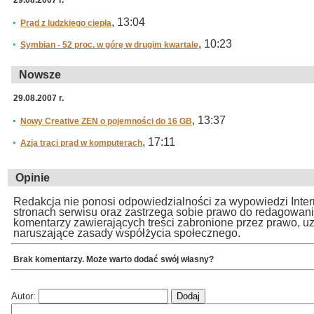
29.08.2007 r.
, 13:04
Prąd z ludzkiego ciepła
, 10:23
Symbian - 52 proc. w górę w drugim kwartale
Nowsze
29.08.2007 r.
, 13:37
Nowy Creative ZEN o pojemności do 16 GB
, 17:11
Azja traci prąd w komputerach
Opinie
Redakcja nie ponosi odpowiedzialności za wypowiedzi Inte
stronach serwisu oraz zastrzega sobie prawo do redagowan
komentarzy zawierających treści zabronione przez prawo, u
naruszające zasady współżycia społecznego.
Brak komentarzy. Może warto dodać swój własny?
Autor: