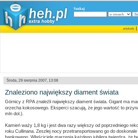
Szukaj
artykuły
Środa, 29 sierpnia 2007, 13:08
Znaleziono największy diament świata
Górnicy z RPA znaleźli największy diament świata. Gigant ma m
orzecha kokosowego. Eksperci szacują, że jego wartość to przyn
mln dol.).
Kamień waży 1,8 kg i jest dwa razy większy od poprzedniego reko
roku Cullinana. Zeszłej nocy przetransportowano go do doskonal
bankowego. Właściciele marzenia każdego jubilera twierdzą, że 