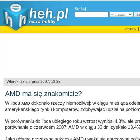
Szukaj
artykuły
Wtorek, 28 sierpnia 2007, 13:23
AMD ma się znakomicie?
W lipcu
dokonało rzeczy niemożliwej: w ciągu miesiąca odebr
AMD
amerykańskiego rynku komputerów, zdobywając udział na poziom
W porównaniu do lipca ubiegłego roku wzrost wyniósł 4,3%, ale 
porównanie z czerwcem 2007: AMD w ciągu 30 dni zyskało 13,4%
Jako główną przyczynę sukcesu AMD uważa się agresywną polity