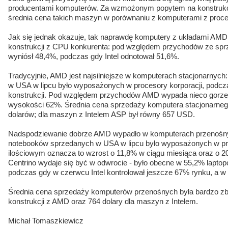
producentami komputerów. Za wzmożonym popytem na konstrukc
średnia cena takich maszyn w porównaniu z komputerami z proces
Jak się jednak okazuje, tak naprawdę komputery z układami AMD
konstrukcji z CPU konkurenta: pod względem przychodów ze spr
wyniósł 48,4%, podczas gdy Intel odnotował 51,6%.
Tradycyjnie, AMD jest najsilniejsze w komputerach stacjonarnyc
w USA w lipcu było wyposażonych w procesory korporacji, podcza
konstrukcji. Pod względem przychodów AMD wypada nieco gorzej,
wysokości 62%. Średnia cena sprzedaży komputera stacjonarne
dolarów; dla maszyn z Intelem ASP był równy 657 USD.
Nadspodziewanie dobrze AMD wypadło w komputerach przenośn
notebooków sprzedanych w USA w lipcu było wyposażonych w 
ilościowym oznacza to wzrost o 11,8% w ciągu miesiąca oraz o 2
Centrino wydaje się być w odwrocie - było obecne w 55,2% lapto
podczas gdy w czerwcu Intel kontrolował jeszcze 67% rynku, a w
Średnia cena sprzedaży komputerów przenośnych była bardzo zbli
konstrukcji z AMD oraz 764 dolary dla maszyn z Intelem.
Michał Tomaszkiewicz