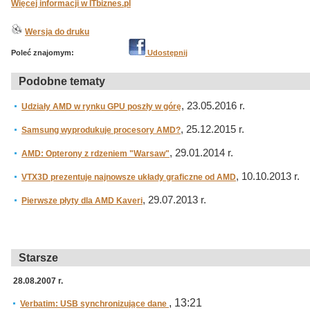
Więcej informacji w ITbiznes.pl
Wersja do druku
Poleć znajomym:
Udostępnij
Podobne tematy
, 23.05.2016 r.
Udziały AMD w rynku GPU poszły w górę
, 25.12.2015 r.
Samsung wyprodukuje procesory AMD?
, 29.01.2014 r.
AMD: Opterony z rdzeniem "Warsaw"
, 10.10.2013 r.
VTX3D prezentuje najnowsze układy graficzne od AMD
, 29.07.2013 r.
Pierwsze płyty dla AMD Kaveri
Starsze
28.08.2007 r.
, 13:21
Verbatim: USB synchronizujące dane