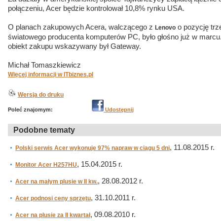
połączeniu, Acer będzie kontrolował 10,8% rynku USA.
O planach zakupowych Acera, walczącego z
o pozycję trz
Lenovo
światowego producenta komputerów PC, było głośno już w marcu.
obiekt zakupu wskazywany był Gateway.
Michał Tomaszkiewicz
Więcej informacji w ITbiznes.pl
Wersja do druku
Poleć znajomym:
Udostępnij
Podobne tematy
, 11.08.2015 r.
Polski serwis Acer wykonuje 97% napraw w ciągu 5 dni
, 15.04.2015 r.
Monitor Acer H257HU
, 28.08.2012 r.
Acer na małym plusie w II kw.
, 31.10.2011 r.
Acer podnosi ceny sprzętu
, 09.08.2010 r.
Acer na plusie za II kwartał