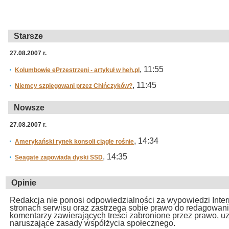
Starsze
27.08.2007 r.
, 11:55
Kolumbowie ePrzestrzeni - artykuł w heh.pl
, 11:45
Niemcy szpiegowani przez Chińczyków?
Nowsze
27.08.2007 r.
, 14:34
Amerykański rynek konsoli ciągle rośnie
, 14:35
Seagate zapowiada dyski SSD
Opinie
Redakcja nie ponosi odpowiedzialności za wypowiedzi Inte
stronach serwisu oraz zastrzega sobie prawo do redagowan
komentarzy zawierających treści zabronione przez prawo, u
naruszające zasady współżycia społecznego.