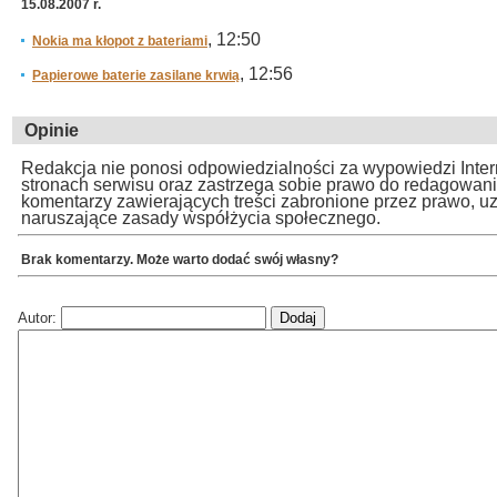
15.08.2007 r.
, 12:50
Nokia ma kłopot z bateriami
, 12:56
Papierowe baterie zasilane krwią
Opinie
Redakcja nie ponosi odpowiedzialności za wypowiedzi Inte
stronach serwisu oraz zastrzega sobie prawo do redagowan
komentarzy zawierających treści zabronione przez prawo, u
naruszające zasady współżycia społecznego.
Brak komentarzy. Może warto dodać swój własny?
Autor: