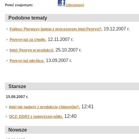
Poleć znajomym:
Udostępnij
Podobne tematy
, 19.12.2007 r.
Fujitsu: Pierwszy laptop z procesorem Intel Penryn?
, 12.11.2007 r.
Penryn już za chwilę
, 25.10.2007 r.
Intel: Penryn w produkcji
, 13.09.2007 r.
Penryn już wkrótce
Starsze
15.08.2007 r.
, 12:41
Intel nie nadąży z produkcją chipsetów?
, 12:40
OCZ: DDR3 z najwyższej półki
Nowsze