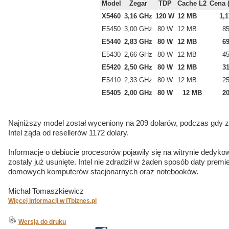
Model
Zegar
TDP
Cache L2
Cena 
X5460
3,16 GHz
120 W
12 MB
1,
E5450
3,00 GHz
80 W
12 MB
8
E5440
2,83 GHz
80 W
12 MB
6
E5430
2,66 GHz
80 W
12 MB
4
E5420
2,50 GHz
80 W
12 MB
3
E5410
2,33 GHz
80 W
12 MB
2
E5405
2,00 GHz
80 W
12 MB
2
Najniższy model został wyceniony na 209 dolarów, podczas gdy z
Intel żąda od resellerów 1172 dolary.
Informacje o debiucie procesorów pojawiły się na witrynie dedykow
zostały już usunięte. Intel nie zdradził w żaden sposób daty pre
domowych komputerów stacjonarnych oraz notebooków.
Michał Tomaszkiewicz
Więcej informacji w ITbiznes.pl
Wersja do druku