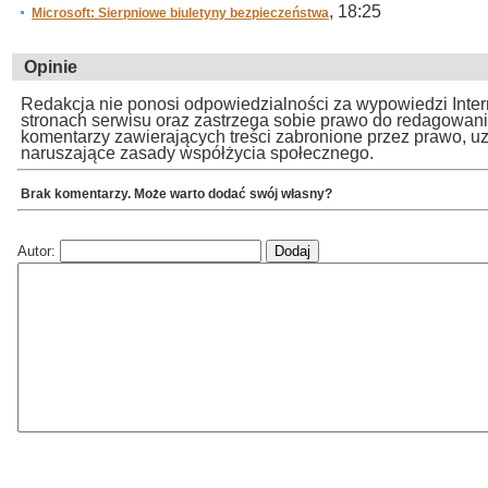
, 18:25
Microsoft: Sierpniowe biuletyny bezpieczeństwa
Opinie
Redakcja nie ponosi odpowiedzialności za wypowiedzi Inte
stronach serwisu oraz zastrzega sobie prawo do redagowan
komentarzy zawierających treści zabronione przez prawo, u
naruszające zasady współżycia społecznego.
Brak komentarzy. Może warto dodać swój własny?
Autor: