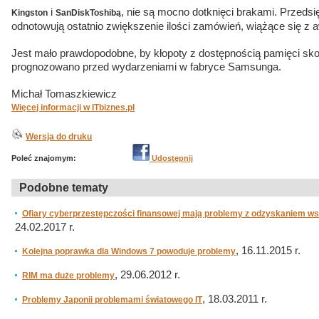
i
, nie są mocno dotknięci brakami. Przedsi
Kingston
SanDiskToshibą
odnotowują ostatnio zwiększenie ilości zamówień, wiążące się z
Jest mało prawdopodobne, by kłopoty z dostępnością pamięci skoń
prognozowano przed wydarzeniami w fabryce Samsunga.
Michał Tomaszkiewicz
Więcej informacji w ITbiznes.pl
Wersja do druku
Poleć znajomym:
Udostępnij
Podobne tematy
Ofiary cyberprzestępczości finansowej mają problemy z odzyskaniem w
24.02.2017 r.
, 16.11.2015 r.
Kolejna poprawka dla Windows 7 powoduje problemy
, 29.06.2012 r.
RIM ma duże problemy
, 18.03.2011 r.
Problemy Japonii problemami światowego IT