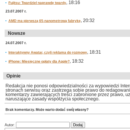
, 18:16
Fujitsu: Twardziel naprawdę twardy
23.07.2007 r.
, 20:32
AMD ma pierwszą 65-nanometrową fabrykę
Nowsze
24.07.2007 r.
, 18:31
Interaktywny Awatar, czyli reklama do rozmowy
, 18:32
iPhone: Miesięczne opłaty dla Apple?
Opinie
Redakcja nie ponosi odpowiedzialności za wypowiedzi Inte
stronach serwisu oraz zastrzega sobie prawo do redagowan
komentarzy zawierających treści zabronione przez prawo, u
naruszające zasady współżycia społecznego.
Brak komentarzy. Może warto dodać swój własny?
Autor: