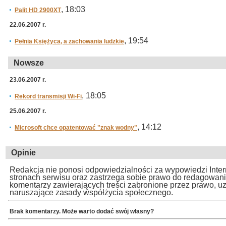
, 18:03
Palit HD 2900XT
22.06.2007 r.
, 19:54
Pełnia Księżyca, a zachowania ludzkie
Nowsze
23.06.2007 r.
, 18:05
Rekord transmisji Wi-Fi
25.06.2007 r.
, 14:12
Microsoft chce opatentować "znak wodny"
Opinie
Redakcja nie ponosi odpowiedzialności za wypowiedzi Inte
stronach serwisu oraz zastrzega sobie prawo do redagowan
komentarzy zawierających treści zabronione przez prawo, u
naruszające zasady współżycia społecznego.
Brak komentarzy. Może warto dodać swój własny?