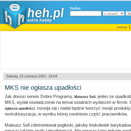
Szukaj
artykuły
Sobota, 23 czerwca 2007, 18:04
MKS nie ogłasza upadłości
Jak donosi serwis Dobre Programy,
, jeden ze spadkob
Mateusz Sell
MKS, wydał oświadczenie na temat ostatnich wydarzeń w firmie.
, rozwija się i nadal będzie tworzyć swoje produkty.
ogłasza upadłości
restrukturyzacja, w wyniku której zwolniono część pracowników.
Mateusz Sell zdementował pogłoski, jakoby ktokolwiek barykadowa
wpuszczał tam osób zatrudnionych. Nie wpuszczono jedynie zwol