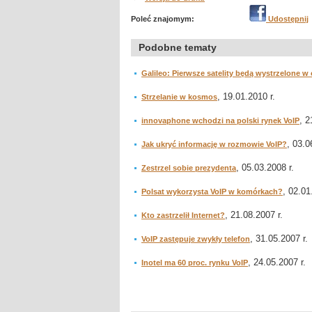
Poleć znajomym:
Udostępnij
Podobne tematy
Galileo: Pierwsze satelity będą wystrzelone w
, 19.01.2010 r.
Strzelanie w kosmos
, 2
innovaphone wchodzi na polski rynek VoIP
, 03.0
Jak ukryć informację w rozmowie VoIP?
, 05.03.2008 r.
Zestrzel sobie prezydenta
, 02.01
Polsat wykorzysta VoIP w komórkach?
, 21.08.2007 r.
Kto zastrzelił Internet?
, 31.05.2007 r.
VoIP zastępuje zwykły telefon
, 24.05.2007 r.
Inotel ma 60 proc. rynku VoIP