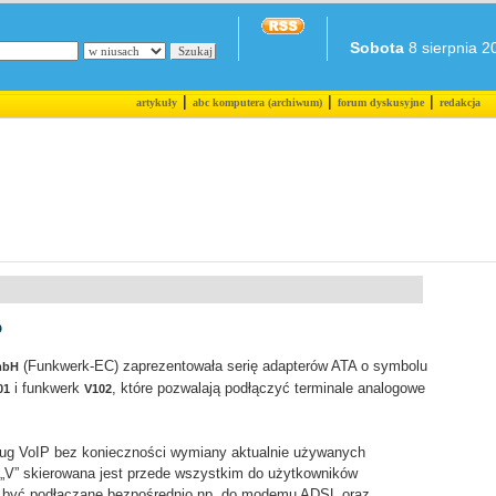
Sobota
8 sierpnia 20
|
|
|
artykuły
abc komputera (archiwum)
forum dyskusyjne
redakcja
P
(Funkwerk-EC) zaprezentowała serię adapterów ATA o symbolu
mbH
i funkwerk
, które pozwalają podłączyć terminale analogowe
01
V102
ług VoIP bez konieczności wymiany aktualnie używanych
 „V” skierowana jest przede wszystkim do użytkowników
 być podłączane bezpośrednio np. do modemu ADSL oraz