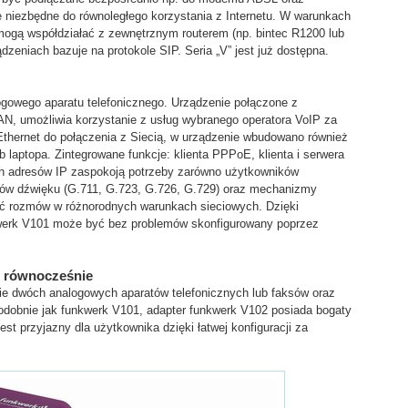
e niezbędne do równoległego korzystania z Internetu. W warunkach
mogą współdziałać z zewnętrznym routerem (np. bintec R1200 lub
zeniach bazuje na protokole SIP. Seria „V” jest już dostępna.
gowego aparatu telefonicznego. Urządzenie połączone z
N, umożliwia korzystanie z usług wybranego operatora VoIP za
Ethernet do połączenia z Siecią, w urządzenie wbudowano również
 laptopa. Zintegrowane funkcje: klienta PPPoE, klienta i serwera
h adresów IP zaspokoją potrzeby zarówno użytkowników
ków dźwięku (G.711, G.723, G.726, G.729) oraz mechanizmy
ć rozmów w różnorodnych warunkach sieciowych. Dzięki
erk V101 może być bez problemów skonfigurowany poprzez
P równocześnie
ie dwóch analogowych aparatów telefonicznych lub faksów oraz
odobnie jak funkwerk V101, adapter funkwerk V102 posiada bogaty
jest przyjazny dla użytkownika dzięki łatwej konfiguracji za