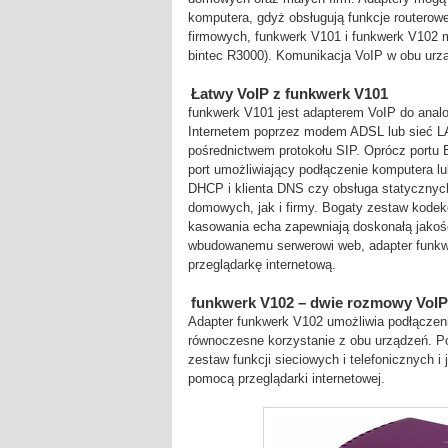
komputera, gdyż obsługują funkcje routerow
firmowych, funkwerk V101 i funkwerk V102 
bintec R3000). Komunikacja VoIP w obu urząd
Łatwy VoIP z funkwerk V101
funkwerk V101 jest adapterem VoIP do analo
Internetem poprzez modem ADSL lub sieć LA
pośrednictwem protokołu SIP. Oprócz portu 
port umożliwiający podłączenie komputera lub
DHCP i klienta DNS czy obsługa statycznyc
domowych, jak i firmy. Bogaty zestaw kode
kasowania echa zapewniają doskonałą jakoś
wbudowanemu serwerowi web, adapter funkw
przeglądarkę internetową.
funkwerk V102 – dwie rozmowy VoI
Adapter funkwerk V102 umożliwia podłączen
równoczesne korzystanie z obu urządzeń. P
zestaw funkcji sieciowych i telefonicznych i 
pomocą przeglądarki internetowej.