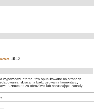
, 15:12
trament
za wypowiedzi Internautów opublikowane na stronach
 redagowania, skracania bądź usuwania komentarzy
prawo, uznawane za obraźliwie lub naruszające zasady
y?