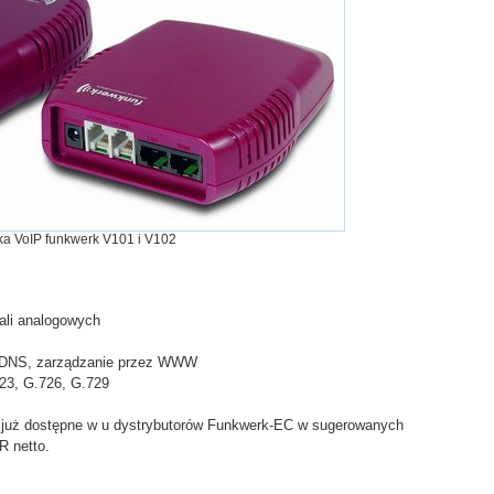
a VoIP funkwerk V101 i V102
nali analogowych
T, DNS, zarządzanie przez WWW
23, G.726, G.729
 już dostępne w u dystrybutorów Funkwerk-EC w sugerowanych
R netto.