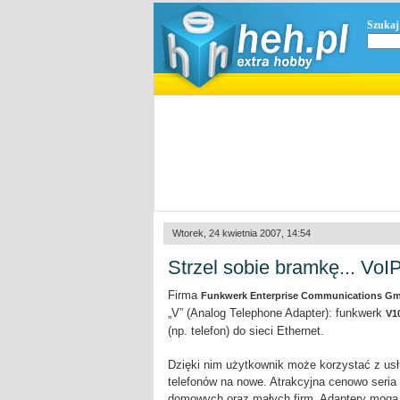
Szukaj
Wtorek, 24 kwietnia 2007, 14:54
Strzel sobie bramkę... VoI
Firma
Funkwerk Enterprise Communications G
„V” (Analog Telephone Adapter): funkwerk
V1
(np. telefon) do sieci Ethernet.
Dzięki nim użytkownik może korzystać z us
telefonów na nowe. Atrakcyjna cenowo seria
domowych oraz małych firm. Adaptery mogą