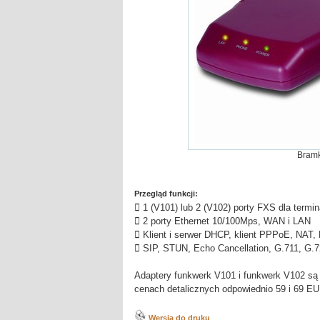
Bramk
Przegląd funkcji:
 1 (V101) lub 2 (V102) porty FXS dla termi
 2 porty Ethernet 10/100Mps, WAN i LAN
 Klient i serwer DHCP, klient PPPoE, NA
 SIP, STUN, Echo Cancellation, G.711, G.7
Adaptery funkwerk V101 i funkwerk V102 są
cenach detalicznych odpowiednio 59 i 69 EU
Wersja do druku