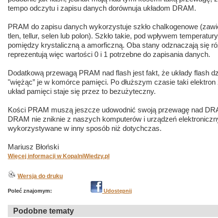
tempo odczytu i zapisu danych dorównuja układom DRAM.
PRAM do zapisu danych wykorzystuje szkło chalkogenowe (zawier
tlen, tellur, selen lub polon). Szkło takie, pod wpływem temperatur
pomiędzy krystaliczną a amorficzną. Oba stany odznaczają się ró
reprezentują więc wartości 0 i 1 potrzebne do zapisania danych.
Dodatkową przewagą PRAM nad flash jest fakt, że układy flash dzi
"więżąc” je w komórce pamięci. Po dłuższym czasie taki elektron z
układ pamięci staje się przez to bezużyteczny.
Kości PRAM muszą jeszcze udowodnić swoją przewagę nad DRAM.
DRAM nie zniknie z naszych komputerów i urządzeń elektroniczn
wykorzystywane w inny sposób niż dotychczas.
Mariusz Błoński
Więcej informacji w KopalniWiedzy.pl
Wersja do druku
Poleć znajomym:
Udostępnij
Podobne tematy