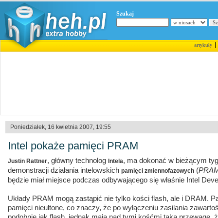
Szukaj
artykuły
Poniedziałek, 16 kwietnia 2007, 19:55
Intel pokaże pamięci PRAM
, główny technolog
, ma dokonać w bieżącym tygo
Justin Rattner
Intela
demonstracji działania intelowskich
(
PRAM
pamięci zmiennofazowych
będzie miał miejsce podczas odbywającego się właśnie Intel Deve
Układy PRAM mogą zastąpić nie tylko kości flash, ale i DRAM. 
pamięci nieultone, co znaczy, że po wyłączeniu zasilania zawartość
podobnie jak flash, jednak mają nad tymi kośćmi taką przewagę, ż