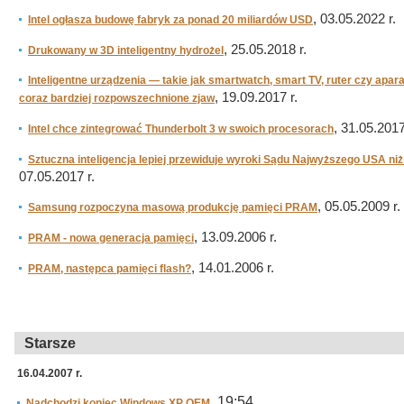
, 03.05.2022 r.
Intel ogłasza budowę fabryk za ponad 20 miliardów USD
, 25.05.2018 r.
Drukowany w 3D inteligentny hydrożel
Inteligentne urządzenia — takie jak smartwatch, smart TV, ruter czy apar
, 19.09.2017 r.
coraz bardziej rozpowszechnione zjaw
, 31.05.2017
Intel chce zintegrować Thunderbolt 3 w swoich procesorach
Sztuczna inteligencja lepiej przewiduje wyroki Sądu Najwyższego USA n
07.05.2017 r.
, 05.05.2009 r.
Samsung rozpoczyna masową produkcję pamięci PRAM
, 13.09.2006 r.
PRAM - nowa generacja pamięci
, 14.01.2006 r.
PRAM, następca pamięci flash?
Starsze
16.04.2007 r.
, 19:54
Nadchodzi koniec Windows XP OEM