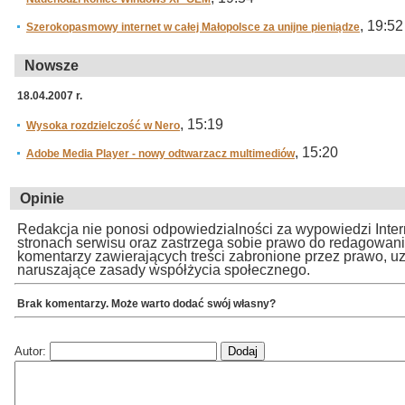
, 19:52
Szerokopasmowy internet w całej Małopolsce za unijne pieniądze
Nowsze
18.04.2007 r.
, 15:19
Wysoka rozdzielczość w Nero
, 15:20
Adobe Media Player - nowy odtwarzacz multimediów
Opinie
Redakcja nie ponosi odpowiedzialności za wypowiedzi Inte
stronach serwisu oraz zastrzega sobie prawo do redagowan
komentarzy zawierających treści zabronione przez prawo, u
naruszające zasady współżycia społecznego.
Brak komentarzy. Może warto dodać swój własny?
Autor: