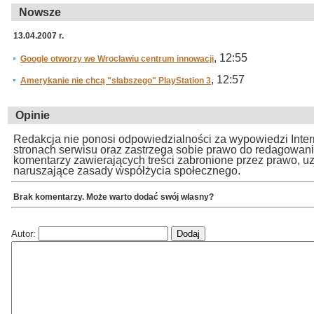
Nowsze
13.04.2007 r.
, 12:55
Google otworzy we Wrocławiu centrum innowacji
, 12:57
Amerykanie nie chcą "słabszego" PlayStation 3
Opinie
Redakcja nie ponosi odpowiedzialności za wypowiedzi Inte
stronach serwisu oraz zastrzega sobie prawo do redagowan
komentarzy zawierających treści zabronione przez prawo, u
naruszające zasady współżycia społecznego.
Brak komentarzy. Może warto dodać swój własny?
Autor: