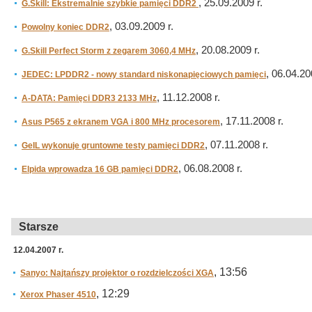
, 25.09.2009 r.
G.Skill: Ekstremalnie szybkie pamięci DDR2
, 03.09.2009 r.
Powolny koniec DDR2
, 20.08.2009 r.
G.Skill Perfect Storm z zegarem 3060,4 MHz
, 06.04.20
JEDEC: LPDDR2 - nowy standard niskonapięciowych pamięci
, 11.12.2008 r.
A-DATA: Pamięci DDR3 2133 MHz
, 17.11.2008 r.
Asus P565 z ekranem VGA i 800 MHz procesorem
, 07.11.2008 r.
GeIL wykonuje gruntowne testy pamięci DDR2
, 06.08.2008 r.
Elpida wprowadza 16 GB pamięci DDR2
Starsze
12.04.2007 r.
, 13:56
Sanyo: Najtańszy projektor o rozdzielczości XGA
, 12:29
Xerox Phaser 4510