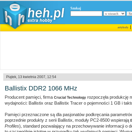
Szukaj
artykuły
Piątek, 13 kwietnia 2007, 12:54
Ballistix DDR2 1066 MHz
Producent pamięci, firma
rozpoczęła produkcję 
Crucial Technology
wydajności: Ballistix oraz Ballistix Tracer o pojemności 1 GB i t
Pamięci przeznaczone są dla pasjonatów podkręcania parametró
poprzednie produkty z serii Ballistix, moduły PC2-8500 wspierają
Profiles
), standard pozwalający na przechowywanie informacji o 
to szczególnie istotne w przypadku tak wydajnych pamięci. Wymag