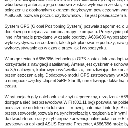
wbudowaną anteną, a jego obudowa została wykonana ze stali, z
połączeniu z doskonałym ekranem dotykowym powleczonym wars
A686/696 pozwala poczuć użytkownikowi, że jest posiadaczem l
System GPS (Global Positioning System) pozwala zapomnieć o u
docelowego miejsca za pomocą mapy i kompasu. Precyzyjnie pot
inne informacje przydatne w czasie podróży. A686/696 wyposażony
wykorzystywać na co dzień, takich jak planowanie podróży, nawi
wykorzystywanie go w czasie pracy jak i wypoczynku.
W urządzeniach A686/696 technologia GPS została tak zaadaptowan
korzystanie z nawigacji satelitarnej. Antena jest dyskretnie schow
na 3,5 calowym, kolorowym wyświetlaczu, umożliwiając doskonał
przemieszczania się. Dodatkowo moduł GPS zastosowany w A686
o energooszczędny chipset SiRF Star III, umożliwiając dokładną 
czasu.
W sytuacjach gdy notebook jest zbyt nieporęczny, urządzenie A68
dostępna sieć bezprzewodowa WiFi (802.11 b/g) pozwala na pobier
podłączenie do Internetu lub sieci firmowej, natomiast interfejs Bl
przepustowością pozwala na synchronizację urządzenia z innymi pe
do dwóch-trzech razy szybciej niż konwencjonalne połączenie Blue
użytkownika aplikacji ASUS Remote Presenter, A686/696 może b