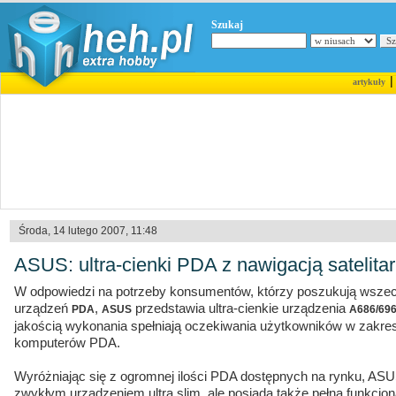
Szukaj
artykuły
Środa, 14 lutego 2007, 11:48
ASUS: ultra-cienki PDA z nawigacją satelit
W odpowiedzi na potrzeby konsumentów, którzy poszukują wszec
urządzeń
,
przedstawia ultra-cienkie urządzenia
PDA
ASUS
A686/69
jakością wykonania spełniają oczekiwania użytkowników w zakre
komputerów PDA.
Wyróżniając się z ogromnej ilości PDA dostępnych na rynku, ASUS
zwykłym urządzeniem ultra slim, ale posiada także pełną funkcjo