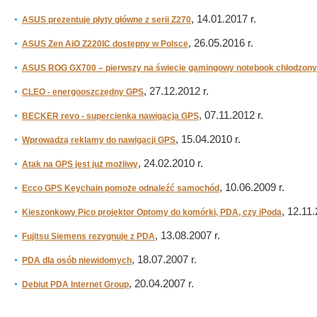
, 14.01.2017 r.
ASUS prezentuje płyty główne z serii Z270
, 26.05.2016 r.
ASUS Zen AiO Z220IC dostępny w Polsce
ASUS ROG GX700 – pierwszy na świecie gamingowy notebook chłodzony
, 27.12.2012 r.
CLEO - energooszczędny GPS
, 07.11.2012 r.
BECKER revo - supercienka nawigacja GPS
, 15.04.2010 r.
Wprowadzą reklamy do nawigacji GPS
, 24.02.2010 r.
Atak na GPS jest już możliwy
, 10.06.2009 r.
Ecco GPS Keychain pomoże odnaleźć samochód
, 12.11.
Kieszonkowy Pico projektor Optomy do komórki, PDA, czy iPoda
, 13.08.2007 r.
Fujitsu Siemens rezygnuje z PDA
, 18.07.2007 r.
PDA dla osób niewidomych
, 20.04.2007 r.
Debiut PDA Internet Group