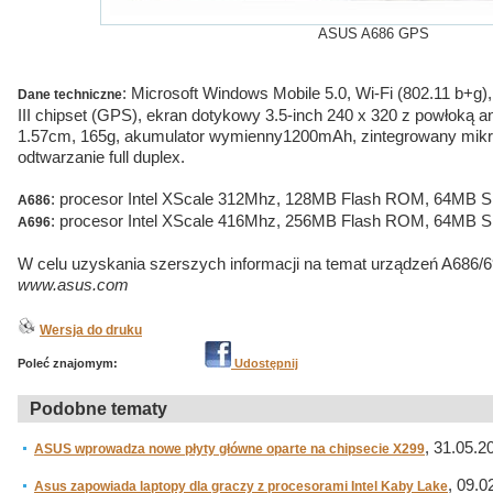
ASUS A686 GPS
: Microsoft Windows Mobile 5.0, Wi-Fi (802.11 b+g)
Dane techniczne
III chipset (GPS), ekran dotykowy 3.5-inch 240 x 320 z powłoką a
1.57cm, 165g, akumulator wymienny1200mAh, zintegrowany mikrof
odtwarzanie full duplex.
: procesor Intel XScale 312Mhz, 128MB Flash ROM, 64MB
A686
: procesor Intel XScale 416Mhz, 256MB Flash ROM, 64MB
A696
W celu uzyskania szerszych informacji na temat urządzeń A686/6
www.asus.com
Wersja do druku
Poleć znajomym:
Udostępnij
Podobne tematy
, 31.05.20
ASUS wprowadza nowe płyty główne oparte na chipsecie X299
, 09.0
Asus zapowiada laptopy dla graczy z procesorami Intel Kaby Lake