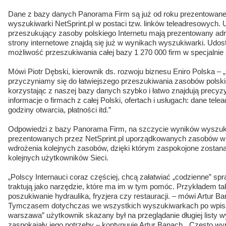
Dane z bazy danych Panorama Firm są już od roku prezentowan
wyszukiwarki NetSprint.pl w postaci tzw. linków teleadresowych. 
przeszukujący zasoby polskiego Internetu mają prezentowany adres
strony internetowe znajdą się już w wynikach wyszukiwarki. Udos
możliwość przeszukiwania całej bazy 1 270 000 firm w specjalnie 
Mówi Piotr Dębski, kierownik ds. rozwoju biznesu Eniro Polska –
przyczyniamy się do łatwiejszego przeszukiwania zasobów polski
korzystając z naszej bazy danych szybko i łatwo znajdują precy
informacje o firmach z całej Polski, ofertach i usługach: dane tel
godziny otwarcia, płatności itd.”
Odpowiedzi z bazy Panorama Firm, na szczycie wyników wyszuki
prezentowanych przez NetSprint.pl uporządkowanych zasobów wied
wdrożenia kolejnych zasobów, dzięki którym zaspokojone zosta
kolejnych użytkowników Sieci.
„Polscy Internauci coraz częściej, chcą załatwiać „codzienne” sp
traktują jako narzędzie, które ma im w tym pomóc. Przykładem tak
poszukiwanie hydraulika, fryzjera czy restauracji. – mówi Artur Ba
Tymczasem dotychczas we wszystkich wyszukiwarkach po wpisani
warszawa” użytkownik skazany był na przeglądanie długiej listy w
zaspokajały jego potrzeby – kontynuuje Artur Banach. „Często wynik