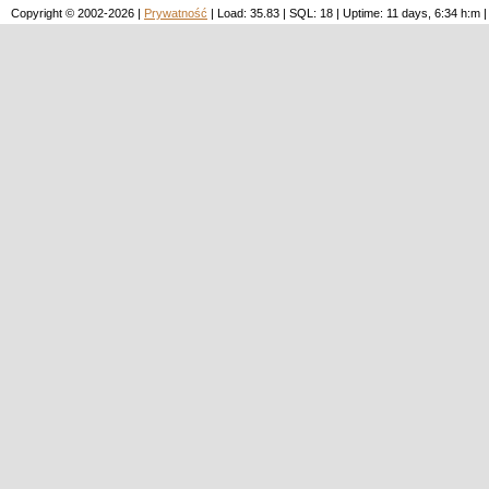
Copyright © 2002-2026 |
Prywatność
| Load: 35.83 | SQL: 18 | Uptime: 11 days, 6:34 h: