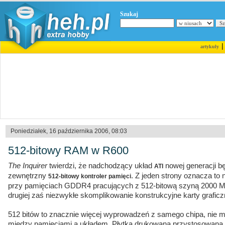
Szukaj
artykuły
Poniedziałek, 16 października 2006, 08:03
512-bitowy RAM w R600
The Inquirer
twierdzi, że nadchodzący układ
nowej generacji b
ATI
zewnętrzny
. Z jeden strony oznacza to
512-bitowy kontroler pamięci
przy pamięciach GDDR4 pracujących z 512-bitową szyną 2000 MH
drugiej zaś niezwykłe skomplikowanie konstrukcyjne karty graficz
512 bitów to znacznie więcej wyprowadzeń z samego chipa, nie m
między pamięciami a układem. Płytka drukowana przystosowana