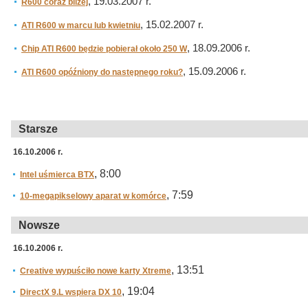
, 19.03.2007 r.
R600 coraz bliżej
, 15.02.2007 r.
ATI R600 w marcu lub kwietniu
, 18.09.2006 r.
Chip ATI R600 będzie pobierał około 250 W
, 15.09.2006 r.
ATI R600 opóźniony do następnego roku?
Starsze
16.10.2006 r.
, 8:00
Intel uśmierca BTX
, 7:59
10-megapikselowy aparat w komórce
Nowsze
16.10.2006 r.
, 13:51
Creative wypuściło nowe karty Xtreme
, 19:04
DirectX 9.L wspiera DX 10