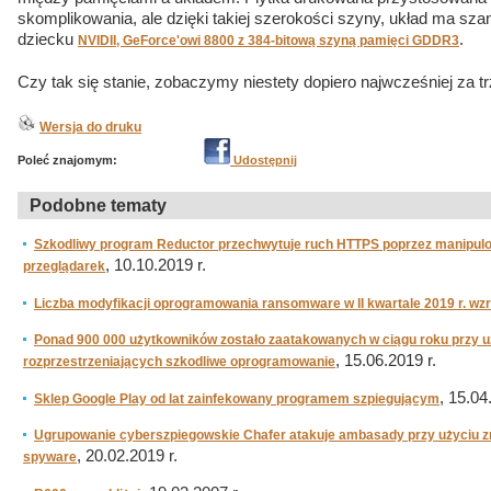
skomplikowania, ale dzięki takiej szerokości szyny, układ ma s
dziecku
.
NVIDII, GeForce'owi 8800 z 384-bitową szyną pamięci GDDR3
Czy tak się stanie, zobaczymy niestety dopiero najwcześniej za t
Wersja do druku
Poleć znajomym:
Udostępnij
Podobne tematy
Szkodliwy program Reductor przechwytuje ruch HTTPS poprzez manipulo
, 10.10.2019 r.
przeglądarek
Liczba modyfikacji oprogramowania ransomware w II kwartale 2019 r. wz
Ponad 900 000 użytkowników zostało zaatakowanych w ciągu roku przy uż
, 15.06.2019 r.
rozprzestrzeniających szkodliwe oprogramowanie
, 15.04
Sklep Google Play od lat zainfekowany programem szpiegującym
Ugrupowanie cyberszpiegowskie Chafer atakuje ambasady przy użyciu
, 20.02.2019 r.
spyware