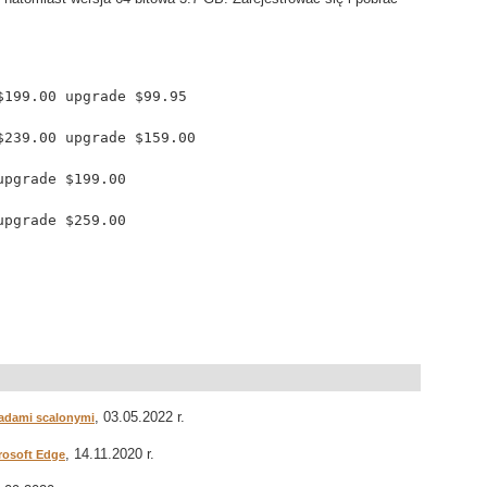
Windows Vista Home Basic	$199.00	upgrade $99.95
Windows Vista Home Premium	$239.00	upgrade $159.00
indows Vista Business	$299.00	upgrade $199.00
indows Vista Ultimate	$399.00	upgrade $259.00
, 03.05.2022 r.
ładami scalonymi
, 14.11.2020 r.
crosoft Edge