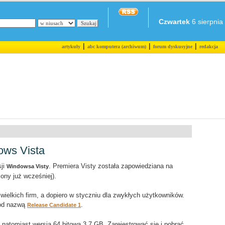
Czwartek
6 sierpnia 
|
|
|
artykuły
abc komputera (archiwum)
forum dyskusyjne
redakcja
ows Vista
sji
. Premiera Visty została zapowiedziana na
Windowsa Visty
ony już wcześniej).
wielkich firm, a dopiero w styczniu dla zwykłych użytkowników.
pod nazwą
.
Release Candidate 1
natomiast wersja 64 bitowa 3.7 GB. Zarejestrować się i pobrać