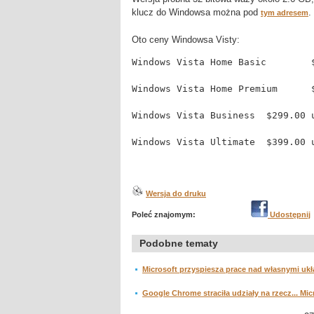
klucz do Windowsa można pod
.
tym adresem
Oto ceny Windowsa Visty:
W
W
Wersja do druku
Poleć znajomym:
Udostępnij
Podobne tematy
Microsoft przyspiesza prace nad własnymi uk
Google Chrome straciła udziały na rzecz... Mi