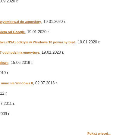
7.09.2020 r.
, 19.01.2020 r.
ki wyemitował do atmosfery
, 19.01.2020 r.
ikiem od Google
, 19.01.2020 r.
wa (NSA) odkryła w Windows 10 poważny błąd
, 19.01.2020 r.
7 odchodzi na emeryturę
, 15.06.2019 r.
indows
019 r.
, 02.07.2013 r.
ję umacnia Windows 8
12 r.
07.2011 r.
2009 r.
Pokaż więcej...