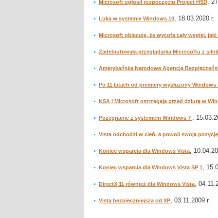
, 2
Microsoft ogłosił rozpoczęciu Project HSD
, 18.03.2020 r.
Luka w systemie Windows 10
Microsoft obiecuje, że wycofa cały węgiel, ja
Zadebiutowała przeglądarka Microsoftu z siln
Amerykańska Narodowa Agencja Bezpieczeńst
Po 11 latach od premiery wysłużony Windows 
NSA i Microsoft ostrzegają przed dziurą w W
, 15.03.2
Pożegnanie z systemem Windows 7
Vista odchodzi w cień, a powoli swoją pozyc
, 10.04.20
Koniec wsparcia dla Windows Vista
, 15.
Koniec wsparcia dla Windows Vista SP 1
, 04.11.
DirectX 11 również dla Windows Vista
, 03.11.2009 r.
Vista bezpieczniejsza od XP