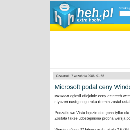
Szukaj
Czwartek, 7 września 2006, 01:55
Microsoft podał ceny Wind
ogłosił oficjalnie ceny czterech wer
Microsoft
styczeń następnego roku (termin został ustal
Początkowo Vista będzie dostępna tylko dla 
Została także udostępniona próbna wersja 
Wersja próbna 32 bitowa waży około 2.6 GB, 