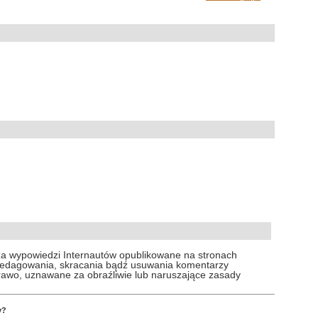
za wypowiedzi Internautów opublikowane na stronach
 redagowania, skracania bądź usuwania komentarzy
prawo, uznawane za obraźliwie lub naruszające zasady
y?