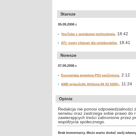
Starsze
05.09.2006 r.
, 18:42
YouTube z wojskową technologią
, 18:41
ATi: nowy chipset dla notebooków
Nowsze
07.09.2006 r.
, 2:12
Europejska premiera PS3 opóźniona
, 11:24
AMD wypuściło Athlona 64 X2 5200+
Opinie
Redakcja nie ponosi odpowiedzialności 
serwisu oraz zastrzega sobie prawo do
zawierających treści zabronione przez 
współżycia społecznego.
Brak komentarzy. Może warto dodać swój własn