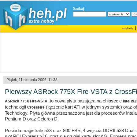
Szukaj
artykuły
Piątek, 11 sierpnia 2006, 11:38
Pierwszy ASRock 775X Fire-VSTA z CrossFi
, to nowa płyta bazująca na chipsecie
ASRock 775X Fire-VSTA
Intel i9
technologii
(łączenie kart ATI w jednym systemie) oraz
CrossFire
Technology. Płyta główna przeznaczona jest dla procesorów Intel
Pentium D oraz Celeron D.
Posiada magistralę 533 oraz 800 FBS, 4 wejścia DDRII 533 Dual c
slot PCI Express x16, oraz dla drugiej karty slot AGI Express pra