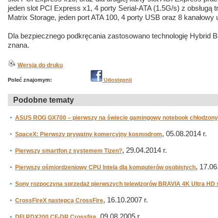
jeden slot PCI Express x1, 4 porty Serial-ATA (1.5G/s) z obsługą 
Matrix Storage, jeden port ATA 100, 4 porty USB oraz 8 kanałowy 
Dla bezpiecznego podkręcania zastosowano technologię Hybrid Boo
znana.
Wersja do druku
Poleć znajomym:
Udostępnij
Podobne tematy
ASUS ROG GX700 – pierwszy na świecie gamingowy notebook chłodzony
, 05.08.2014 r.
SpaceX: Pierwszy prywatny komercyjny kosmodrom
, 29.04.2014 r.
Pierwszy smartfon z systemem Tizen?
, 17.06
Pierwszy ośmiordzeniowy CPU Intela dla komputerów osobistych
Sony rozpoczyna sprzedaż pierwszych telewizorów BRAVIA 4K Ultra HD s
, 16.10.2007 r.
CrossFireX następcą CrossFire
, 09.08.2005 r.
DFI RDX200 CF-DR Crossfire