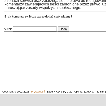
stronach serwisu oraz zastrzega sobie prawo do redagowan
komentarzy zawierających treści zabronione przez prawo, u
naruszające zasady współżycia społecznego.
Brak komentarzy. Może warto dodać swój własny?
Autor:
Copyright © 2002-2026 |
Prywatność
| Load: 47.24 | SQL: 20 | Uptime: 12 days, 7:37 h: