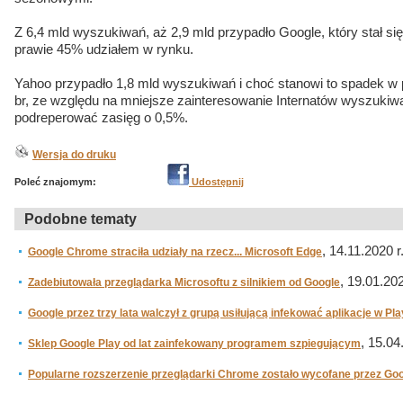
Z 6,4 mld wyszukiwań, aż 2,9 mld przypadło Google, który stał 
prawie 45% udziałem w rynku.
Yahoo przypadło 1,8 mld wyszukiwań i choć stanowi to spadek w
br, ze względu na mniejsze zainteresowanie Internatów wyszukiwa
podreperować zasięg o 0,5%.
Wersja do druku
Poleć znajomym:
Udostępnij
Podobne tematy
, 14.11.2020 r
Google Chrome straciła udziały na rzecz... Microsoft Edge
, 19.01.202
Zadebiutowała przeglądarka Microsoftu z silnikiem od Google
Google przez trzy lata walczył z grupą usiłującą infekować aplikacje w Pla
, 15.04
Sklep Google Play od lat zainfekowany programem szpiegującym
Popularne rozszerzenie przeglądarki Chrome zostało wycofane przez Go