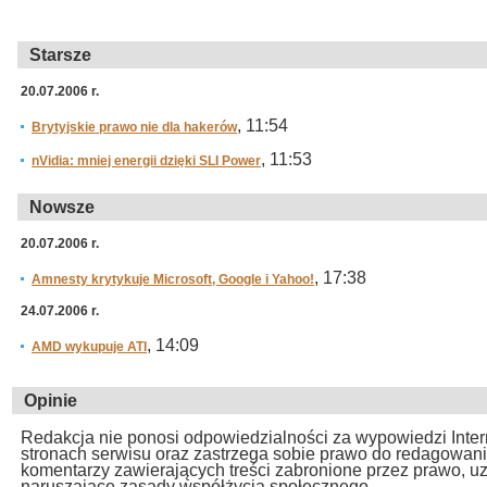
Starsze
20.07.2006 r.
, 11:54
Brytyjskie prawo nie dla hakerów
, 11:53
nVidia: mniej energii dzięki SLI Power
Nowsze
20.07.2006 r.
, 17:38
Amnesty krytykuje Microsoft, Google i Yahoo!
24.07.2006 r.
, 14:09
AMD wykupuje ATI
Opinie
Redakcja nie ponosi odpowiedzialności za wypowiedzi Inte
stronach serwisu oraz zastrzega sobie prawo do redagowan
komentarzy zawierających treści zabronione przez prawo, u
naruszające zasady współżycia społecznego.