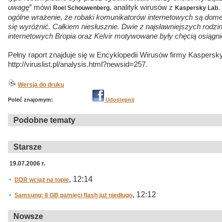
uwagę
” mówi
, analityk wirusów z
.
Roel Schouwenberg
Kaspersky Lab
ogólne wrażenie, że robaki komunikatorów internetowych są dome
się wyróżnić. Całkiem niesłusznie. Dwie z najsławniejszych rod
internetowych Bropia oraz Kelvir motywowane były chęcią osiągn
Pełny raport znajduje się w Encyklopedii Wirusów firmy Kaspers
http://viruslist.pl/analysis.html?newsid=257.
Wersja do druku
Poleć znajomym:
Udostępnij
Podobne tematy
Starsze
19.07.2006 r.
, 12:14
DDR wciąż na topie
, 12:12
Samsung: 8 GB pamięci flash już niedługo
Nowsze