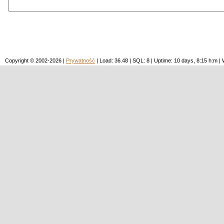
Copyright © 2002-2026 |
Prywatność
| Load: 36.48 | SQL: 8 | Uptime: 10 days, 8:15 h:m