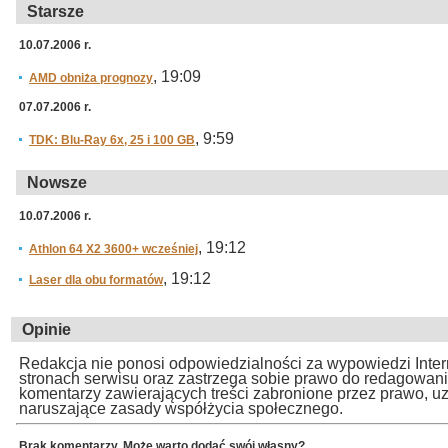
Starsze
10.07.2006 r.
, 19:09
AMD obniża prognozy
07.07.2006 r.
, 9:59
TDK: Blu-Ray 6x, 25 i 100 GB
Nowsze
10.07.2006 r.
, 19:12
Athlon 64 X2 3600+ wcześniej
, 19:12
Laser dla obu formatów
Opinie
Redakcja nie ponosi odpowiedzialności za wypowiedzi Inte
stronach serwisu oraz zastrzega sobie prawo do redagowan
komentarzy zawierających treści zabronione przez prawo, u
naruszające zasady współżycia społecznego.
Brak komentarzy. Może warto dodać swój własny?