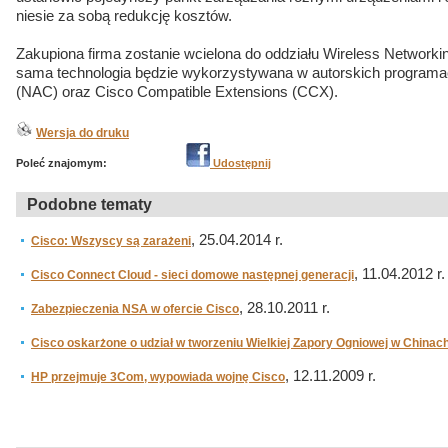
niesie za sobą redukcję kosztów.
Zakupiona firma zostanie wcielona do oddziału Wireless Network
sama technologia będzie wykorzystywana w autorskich programa
(NAC) oraz Cisco Compatible Extensions (CCX).
Wersja do druku
Poleć znajomym:
Udostępnij
Podobne tematy
, 25.04.2014 r.
Cisco: Wszyscy są zarażeni
, 11.04.2012 r.
Cisco Connect Cloud - sieci domowe następnej generacji
, 28.10.2011 r.
Zabezpieczenia NSA w ofercie Cisco
Cisco oskarżone o udział w tworzeniu Wielkiej Zapory Ogniowej w Chinac
, 12.11.2009 r.
HP przejmuje 3Com, wypowiada wojnę Cisco