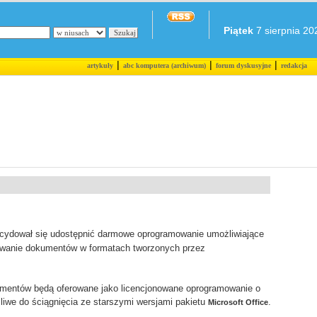
Piątek
7 sierpnia 202
|
|
|
artykuły
abc komputera (archiwum)
forum dyskusyjne
redakcja
cydował się udostępnić darmowe oprogramowanie umożliwiające
giwanie dokumentów w formatach tworzonych przez
umentów będą oferowane jako licencjonowane oprogramowanie o
liwe do ściągnięcia ze starszymi wersjami pakietu
.
Microsoft Office