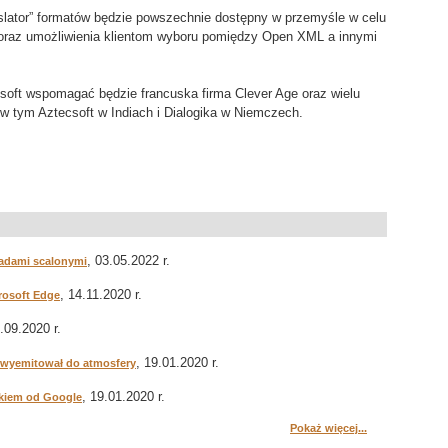
anslator” formatów będzie powszechnie dostępny w przemyśle w celu
oraz umożliwienia klientom wyboru pomiędzy Open XML a innymi
osoft wspomagać będzie francuska firma Clever Age oraz wielu
 tym Aztecsoft w Indiach i Dialogika w Niemczech.
, 03.05.2022 r.
ładami scalonymi
, 14.11.2020 r.
crosoft Edge
7.09.2020 r.
, 19.01.2020 r.
ki wyemitował do atmosfery
, 19.01.2020 r.
ikiem od Google
Pokaż więcej...