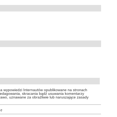
za wypowiedzi Internautów opublikowane na stronach
 redagowania, skracania bądź usuwania komentarzy
prawo, uznawane za obraźliwie lub naruszające zasady
y?