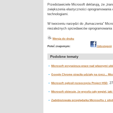
Przedstawiciele Microsoft deklarują, że „tr
zwiększenia elastyczności oprogramowania 
technologiami.
W tworzeniu narzędzi do „tłumaczenia” Micr
niezależnych sprzedawców oprogramowania w
Wersja do druku
Poleć znajomym:
Udostępnij
Podobne tematy
Microsoft przyspiesza prace nad własnymi uk
Google Chrome straciła udziały na rzecz... Mi
, 2
Microsoft ogłosił rozpoczęciu Project HSD
Microsoft obiecuje, że wycofa cały węgiel, ja
Zadebiutowała przeglądarka Microsoftu z siln