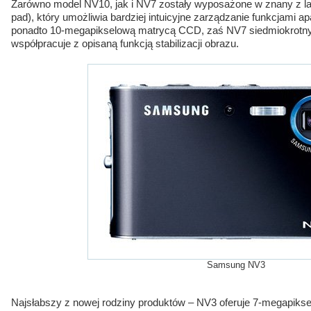
Zarówno model NV10, jak i NV7 zostały wyposażone w znany z l
pad), który umożliwia bardziej intuicyjne zarządzanie funkcjami a
ponadto 10-megapikselową matrycą CCD, zaś NV7 siedmiokrot
współpracuje z opisaną funkcją stabilizacji obrazu.
Samsung NV3
Najsłabszy z nowej rodziny produktów – NV3 oferuje 7-megapiks