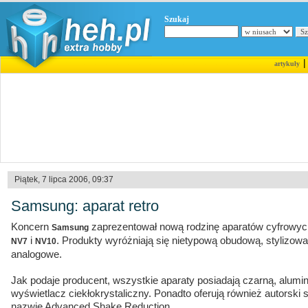
Szukaj
artykuły
Piątek, 7 lipca 2006, 09:37
Samsung: aparat retro
Koncern
zaprezentował nową rodzinę aparatów cyfrowy
Samsung
i
. Produkty wyróżniają się nietypową obudową, stylizow
NV7
NV10
analogowe.
Jak podaje producent, wszystkie aparaty posiadają czarną, alum
wyświetlacz ciekłokrystaliczny. Ponadto oferują również autorski s
nazwie Advanced Shake Reduction.