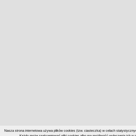
Nasza strona internetowa używa plików cookies (tzw. ciasteczka) w celach statystyczn
Każdy może zaakceptować pliki cookies albo ma możliwość wyłączenia ich w p