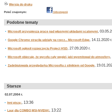
Wersja do druku
Poleć znajomym:
Udostępnij
Podobne tematy
, 03.05.2
Microsoft przyspiesza prace nad własnymi układami scalonymi
, 14.11.2020 r
Google Chrome straciła udziały na rzecz... Microsoft Edge
, 27.09.2020 r.
Microsoft ogłosił rozpoczęciu Project HSD
,
Microsoft obiecuje, że wycofa cały węgiel, jaki wyemitował do atmosfery
, 19.01.202
Zadebiutowała przeglądarka Microsoftu z silnikiem od Google
Starsze
02.07.2004 r.
, 13:36
Inni piszą:
, 13:22
Laur dla COMBO MSI-NVIDIA!