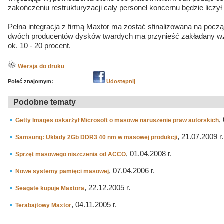
zakończeniu restrukturyzacji cały personel koncernu będzie liczył 
Pełna integracja z firmą Maxtor ma zostać sfinalizowana na począ
dwóch producentów dysków twardych ma przynieść zakładany wzr
ok. 10 - 20 procent.
Wersja do druku
Poleć znajomym:
Udostępnij
Podobne tematy
,
Getty Images oskarżył Microsoft o masowe naruszenie praw autorskich
, 21.07.2009 r.
Samsung: Układy 2Gb DDR3 40 nm w masowej produkcji
, 01.04.2008 r.
Sprzęt masowego niszczenia od ACCO
, 07.04.2006 r.
Nowe systemy pamięci masowej
, 22.12.2005 r.
Seagate kupuje Maxtora
, 04.11.2005 r.
Terabajtowy Maxtor