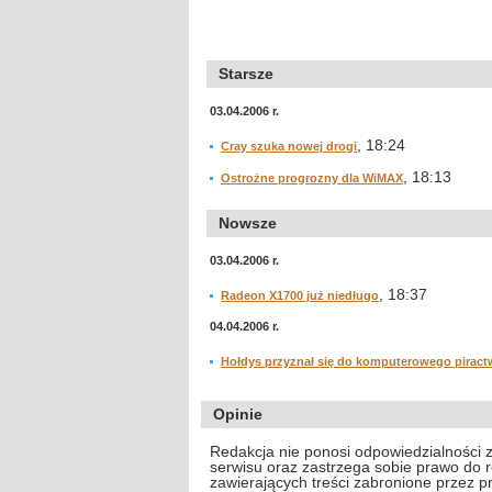
Starsze
03.04.2006 r.
, 18:24
Cray szuka nowej drogi
, 18:13
Ostrożne progrozny dla WiMAX
Nowsze
03.04.2006 r.
, 18:37
Radeon X1700 już niedługo
04.04.2006 r.
Hołdys przyznał się do komputerowego piract
Opinie
Redakcja nie ponosi odpowiedzialności 
serwisu oraz zastrzega sobie prawo do
zawierających treści zabronione przez 