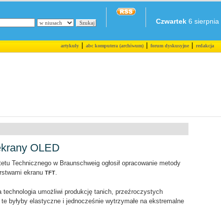
Czwartek
6 sierpnia 
|
|
|
artykuły
abc komputera (archiwum)
forum dyskusyjne
redakcja
 ekrany OLED
etu Technicznego w Braunschweig ogłosił opracowanie metody
rstwami ekranu
.
TFT
 technologia umożliwi produkcję tanich, przeźroczystych
 te byłyby elastyczne i jednocześnie wytrzymałe na ekstremalne