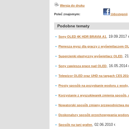
Wersja do druku
Poleć znajomym:
Udostępnij
Podobne tematy
, 19.09.2017 r
Sony OLED 4K HDR BRAVIA A1
Pierwsza mysz dla graczy z wyświetlaczem O
, 21
Supercienki elastyczny wyświetlacz OLED
, 16.05.2014 r
Sony zawiesza prace nad OLED
Telewizor OLED oraz UHD na targach CES 201
Prosty sposób na pozyskanie wodoru z wody
Korzystanie z wyszukiwarek zmienia sposób, 
Nowatorski sposób zmiany przewodnictwa ma
Doskonalszy sposób przechowywania wodor
, 02.06.2010 r.
Sposób na tani grafen