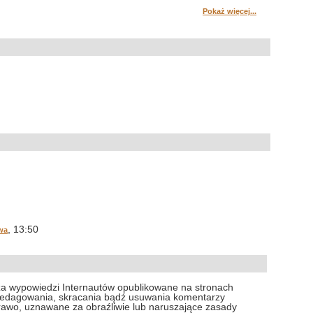
Pokaż więcej...
, 13:50
wa
za wypowiedzi Internautów opublikowane na stronach
 redagowania, skracania bądź usuwania komentarzy
prawo, uznawane za obraźliwie lub naruszające zasady