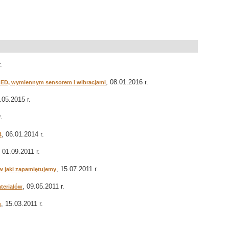
.
, 08.01.2016 r.
LED, wymiennym sensorem i wibracjami
.05.2015 r.
.
, 06.01.2014 r.
4
, 01.09.2011 r.
, 15.07.2011 r.
w jaki zapamiętujemy
, 09.05.2011 r.
teriałów
, 15.03.2011 r.
u