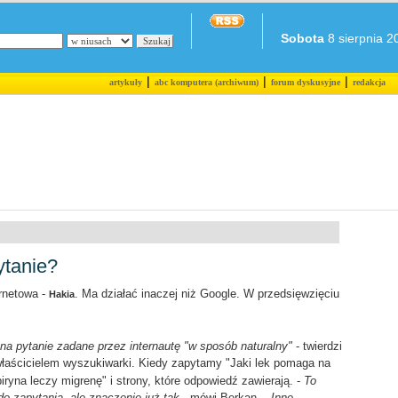
Sobota
8 sierpnia 20
|
|
|
artykuły
abc komputera (archiwum)
forum dyskusyjne
redakcja
ytanie?
rnetowa -
. Ma działać inaczej niż Google. W przedsięwzięciu
Hakia
a pytanie zadane przez internautę "w sposób naturalny"
- twierdzi
t właścicielem wyszukiwarki. Kiedy zapytamy "Jaki lek pomaga na
piryna leczy migrenę" i strony, które odpowiedź zawierają. -
To
do zapytania, ale znaczenie już tak
- mówi Berkan. -
Inne