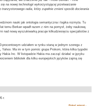
 się na nowej technologii wykorzystującej przetwarzanie
tranzystorowego radia, który zupełnie zmieni sposób docierania
iedzinom nauki jak ontologia semantyczna i logika rozmyta. Tu
ęć lat temu Berkan wpadł razem z nim na pomysł, żeby naukową
i nad nową wyszukiwarką pracuje kilkudziesięciu specjalistów z
z 20-procentowym udziałem w rynku staną w jednym szeregu z
tą, Yahoo. Ma im w tym pomóc grupa Prokom, która kilka tygodni
rmy Hakia Inc. W listopadzie Hakia ma zacząć działać w języku
orzeniem bibliotek dla kilku europejskich języków zajmą się
5 r.
Pokaż więcej...