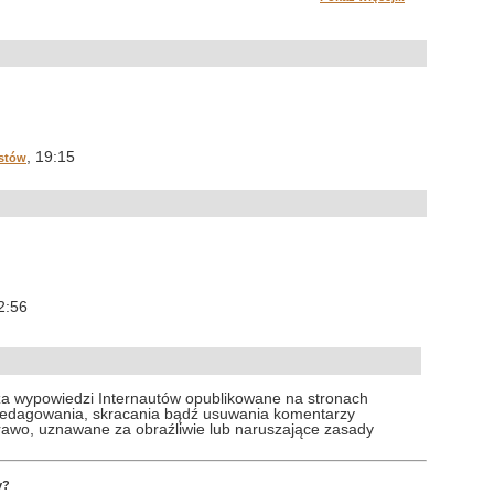
, 19:15
ustów
2:56
za wypowiedzi Internautów opublikowane na stronach
 redagowania, skracania bądź usuwania komentarzy
prawo, uznawane za obraźliwie lub naruszające zasady
y?