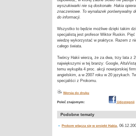
wyszukiwarki nie są doskonałe. Hakia opiera
znaczeniowe. To wynalazek porównywalny do 
do informacji.
Wszystko to będzie możliwe dzięki takim dz
specjalistą jest profesor Wiktor Ruskin. Pi
wiedzę wykorzystać w praktyce. Razem z nim
całego świata.
Twórcy Hakii wierzą, że za dwa, trzy lata 
największymi w tej branży: Google, AltaVis
temu wykupiła 4 proc. akcji nowojorskiej fi
angielskim, a w 2007 roku w 20 językach. Tw
specjaliści z Prokomu.
Wersja do druku
Poleć znajomym:
Udostępnij
Podobne tematy
, 06.12.200
Prokom włącza się w projekt Hakia