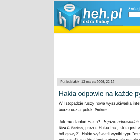
Szukaj
Poniedziałek, 13 marca 2006, 22:12
Hakia odpowie na każde p
W listopadzie ruszy nowa wyszukiwarka inte
bierze udział polski
.
Prokom
Jak ma działać Hakia? -
Będzie odpowiadać n
, prezes Hakia Inc., która jes
Riza C. Berkan
ból głowy?", Hakia wyświetli wyniki typu "as
odpowiedź, w której żadne słowo nie pasuje 