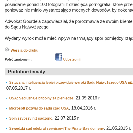
posiadanie ponad 100 fotografii z dziecięcą pornografią, które p
ponieważ nie miało wystarczająco mocnych dowodów, by dokona
Adwokat Gourde'a zapowiedział, że porozmawia ze swoim klient
do Sądu Najwyższego.
Wydany wyrok może mieć wpływ na trwający spór pomiędzy rzą
Wersja do druku
Poleć znajomym:
Udostępnij
Podobne tematy
Sztuczna inteligencja lepiej przewiduje wyroki Sądu Najwyższego USA n
07.05.2017 r.
, 21.09.2016 r.
USA: Sąd uznaje bitcoiny za pieniądze
, 18.04.2016 r.
Microsoft pozwał do sądu rząd USA
, 22.07.2015 r.
Spin szybszy niż sądzono
, 21.05.2015 r.
Szwedzki sąd odebrał serwisowi The Pirate Bay domeny