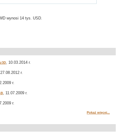
WD wynosi 14 tys. USD.
, 10.03.2014 r.
nz3D
 27.08.2012 r.
2.2009 r.
, 11.07.2009 r.
GB
7.2009 r.
Pokaż więcej...