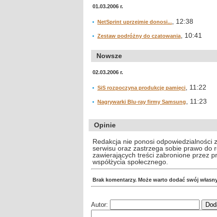
01.03.2006 r.
, 12:38
NetSprint uprzejmie donosi...
, 10:41
Zestaw podróżny do czatowania
Nowsze
02.03.2006 r.
, 11:22
SiS rozpoczyna produkcję pamięci
, 11:23
Nagrywarki Blu-ray firmy Samsung
Opinie
Redakcja nie ponosi odpowiedzialności 
serwisu oraz zastrzega sobie prawo do
zawierających treści zabronione przez 
współżycia społecznego.
Brak komentarzy. Może warto dodać swój własn
Autor: