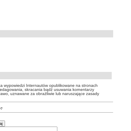
za wypowiedzi Internautów opublikowane na stronach
 redagowania, skracania bądź usuwania komentarzy
prawo, uznawane za obraźliwie lub naruszające zasady
y?