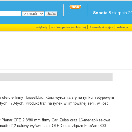
Sobota
8 sierpnia 20
|
|
|
artykuły
abc komputera (archiwum)
forum dyskusyjne
redakcja
ofercie firmy Hasselblad, która wyróżnia się na rynku nietypowym
h i 70-tych. Produkt trafi na rynek w limitowanej serii, w ilości
 Planar CFE 2.8/80 mm firmy Carl Zeiss oraz 16-megapikselową
adto 2,2-calowy wyświetlacz OLED oraz złącze FireWire 800.