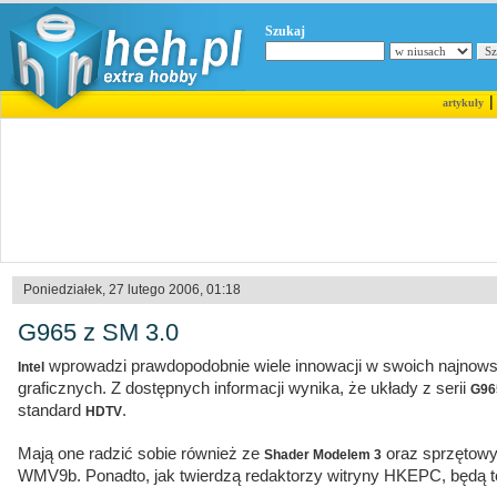
Szukaj
artykuły
Poniedziałek, 27 lutego 2006, 01:18
G965 z SM 3.0
wprowadzi prawdopodobnie wiele innowacji w swoich najnow
Intel
graficznych. Z dostępnych informacji wynika, że układy z serii
G96
standard
.
HDTV
Mają one radzić sobie również ze
oraz sprzętow
Shader Modelem 3
WMV9b. Ponadto, jak twierdzą redaktorzy witryny HKEPC, będą t