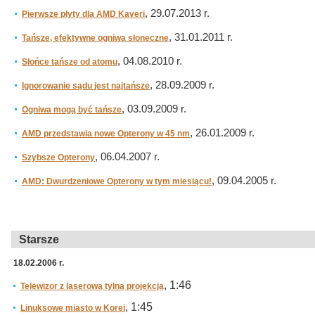
, 29.07.2013 r.
Pierwsze płyty dla AMD Kaveri
, 31.01.2011 r.
Tańsze, efektywne ogniwa słoneczne
, 04.08.2010 r.
Słońce tańsze od atomu
, 28.09.2009 r.
Ignorowanie sądu jest najtańsze
, 03.09.2009 r.
Ogniwa mogą być tańsze
, 26.01.2009 r.
AMD przedstawia nowe Opterony w 45 nm
, 06.04.2007 r.
Szybsze Opterony
, 09.04.2005 r.
AMD: Dwurdzeniowe Opterony w tym miesiącu!
Starsze
18.02.2006 r.
, 1:46
Telewizor z laserową tylną projekcją
, 1:45
Linuksowe miasto w Korei