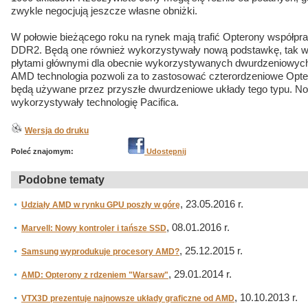
zwykle negocjują jeszcze własne obniżki.
W połowie bieżącego roku na rynek mają trafić Opterony współpr
DDR2. Będą one również wykorzystywały nową podstawkę, tak wi
płytami głównymi dla obecnie wykorzystywanych dwurdzeniowyc
AMD technologia pozwoli za to zastosować czterordzeniowe Opter
będą używane przez przyszłe dwurdzeniowe układy tego typu. N
wykorzystywały technologię Pacifica.
Wersja do druku
Poleć znajomym:
Udostępnij
Podobne tematy
, 23.05.2016 r.
Udziały AMD w rynku GPU poszły w górę
, 08.01.2016 r.
Marvell: Nowy kontroler i tańsze SSD
, 25.12.2015 r.
Samsung wyprodukuje procesory AMD?
, 29.01.2014 r.
AMD: Opterony z rdzeniem "Warsaw"
, 10.10.2013 r.
VTX3D prezentuje najnowsze układy graficzne od AMD