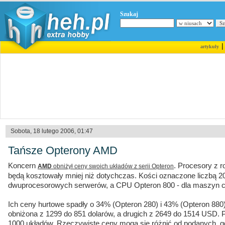
Szukaj
artykuły
Sobota, 18 lutego 2006, 01:47
Tańsze Opterony AMD
Koncern
. Procesory z r
AMD
obniżył ceny swoich układów z serii Opteron
będą kosztowały mniej niż dotychczas. Kości oznaczone liczbą 2
dwuprocesorowych serwerów, a CPU Opteron 800 - dla maszyn c
Ich ceny hurtowe spadły o 34% (Opteron 280) i 43% (Opteron 880
obniżona z 1299 do 851 dolarów, a drugich z 2649 do 1514 USD.
1000 układów. Rzeczywiste ceny mogą się różnić od podanych, 