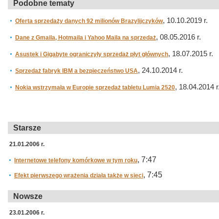
Podobne tematy
, 10.10.2019 r.
Oferta sprzedaży danych 92 milionów Brazylijczyków
, 08.05.2016 r.
Dane z Gmaila, Hotmaila i Yahoo Maila na sprzedaż
, 18.07.2015 r.
Asustek i Gigabyte ograniczyły sprzedaż płyt głównych
, 24.10.2014 r.
Sprzedaż fabryk IBM a bezpieczeństwo USA
, 18.04.2014 r
Nokia wstrzymała w Europie sprzedaż tabletu Lumia 2520
Starsze
21.01.2006 r.
, 7:47
Internetowe telefony komórkowe w tym roku
, 7:45
Efekt pierwszego wrażenia działa także w sieci
Nowsze
23.01.2006 r.