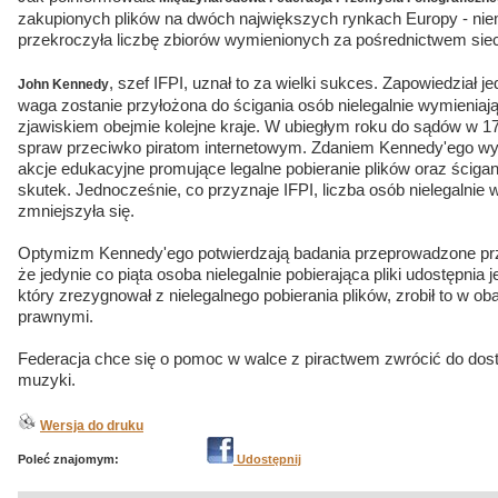
zakupionych plików na dwóch największych rynkach Europy - niem
przekroczyła liczbę zbiorów wymienionych za pośrednictwem sie
, szef IFPI, uznał to za wielki sukces. Zapowiedział 
John Kennedy
waga zostanie przyłożona do ścigania osób nielegalnie wymieniają
zjawiskiem obejmie kolejne kraje. W ubiegłym roku do sądów w 17 k
spraw przeciwko piratom internetowym. Zdaniem Kennedy'ego wy
akcje edukacyjne promujące legalne pobieranie plików oraz ściga
skutek. Jednocześnie, co przyznaje IFPI, liczba osób nielegalnie w
zmniejszyła się.
Optymizm Kennedy'ego potwierdzają badania przeprowadzone prze
że jedynie co piąta osoba nielegalnie pobierająca pliki udostępnia j
który zrezygnował z nielegalnego pobierania plików, zrobił to w 
prawnymi.
Federacja chce się o pomoc w walce z piractwem zwrócić do dos
muzyki.
Wersja do druku
Poleć znajomym:
Udostępnij