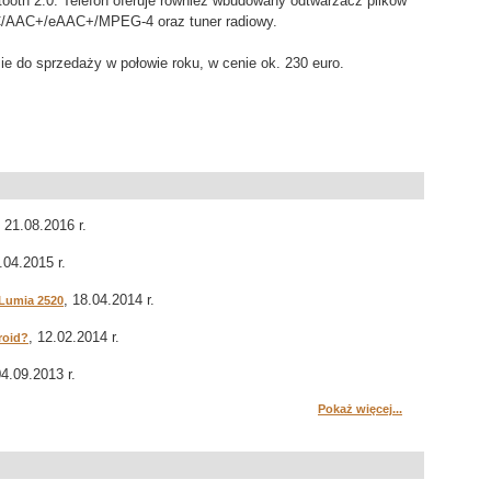
ooth 2.0. Telefon oferuje również wbudowany odtwarzacz plików
/AAC+/eAAC+/MPEG-4 oraz tuner radiowy.
e do sprzedaży w połowie roku, w cenie ok. 230 euro.
, 21.08.2016 r.
.04.2015 r.
, 18.04.2014 r.
 Lumia 2520
, 12.02.2014 r.
roid?
04.09.2013 r.
Pokaż więcej...