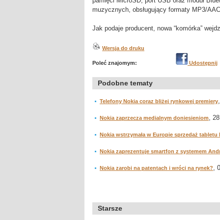
pamięci MicroSD, port USB oraz moduł Bluet
muzycznych, obsługujący formaty MP3/AAC
Jak podaje producent, nowa “komórka” wejdzi
Wersja do druku
Poleć znajomym:
Udostępnij
Podobne tematy
Telefony Nokia coraz bliżej rynkowej premiery
, 28
Nokia zaprzecza medialnym doniesieniom
Nokia wstrzymała w Europie sprzedaż tabletu
Nokia zaprezentuje smartfon z systemem And
, 
Nokia zarobi na patentach i wróci na rynek?
Starsze