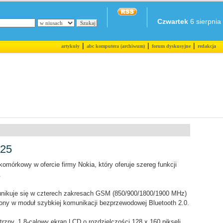
Czwartek
6 sierpnia 
|
|
|
artykuły
abc komputera (archiwum)
forum dyskusyjne
redakcja
125
omórkowy w ofercie firmy Nokia, który oferuje szereg funkcji
.
unikuje się w czterech zakresach GSM (850/900/1800/1900 MHz)
ony w moduł szybkiej komunikacji bezprzewodowej Bluetooth 2.0.
zny, 1,8-calowy ekran LCD o rozdzielczości 128 x 160 pikseli