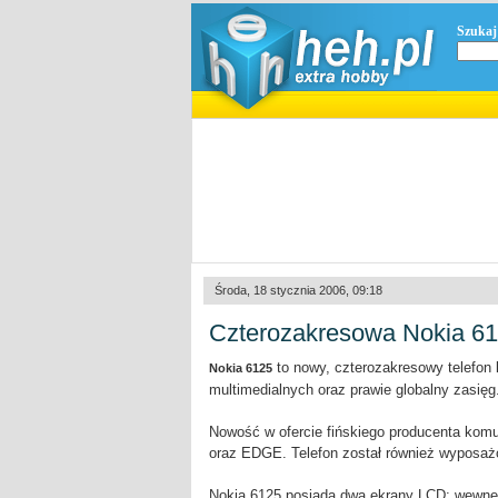
Szukaj
Środa, 18 stycznia 2006, 09:18
Czterozakresowa Nokia 6
to nowy, czterozakresowy telefon k
Nokia 6125
multimedialnych oraz prawie globalny zasięg
Nowość w ofercie fińskiego producenta kom
oraz EDGE. Telefon został również wyposaż
Nokia 6125 posiada dwa ekrany LCD: wewnętr