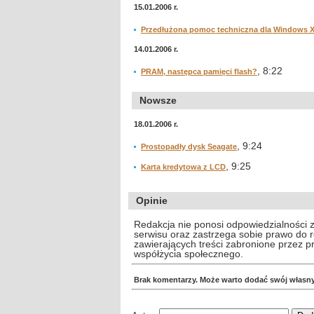
15.01.2006 r.
Przedłużona pomoc techniczna dla Windows 
14.01.2006 r.
, 8:22
PRAM, następca pamięci flash?
Nowsze
18.01.2006 r.
, 9:24
Prostopadły dysk Seagate
, 9:25
Karta kredytowa z LCD
Opinie
Redakcja nie ponosi odpowiedzialności 
serwisu oraz zastrzega sobie prawo do
zawierających treści zabronione przez 
współżycia społecznego.
Brak komentarzy. Może warto dodać swój własn