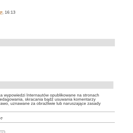
, 16:13
XP
za wypowiedzi Internautów opublikowane na stronach
 redagowania, skracania bądź usuwania komentarzy
prawo, uznawane za obraźliwie lub naruszające zasady
y?