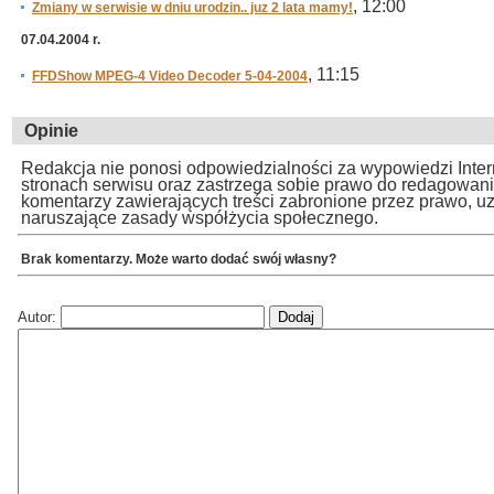
, 12:00
Zmiany w serwisie w dniu urodzin.. juz 2 lata mamy!
07.04.2004 r.
, 11:15
FFDShow MPEG-4 Video Decoder 5-04-2004
Opinie
Redakcja nie ponosi odpowiedzialności za wypowiedzi Inte
stronach serwisu oraz zastrzega sobie prawo do redagowan
komentarzy zawierających treści zabronione przez prawo, u
naruszające zasady współżycia społecznego.
Brak komentarzy. Może warto dodać swój własny?
Autor: