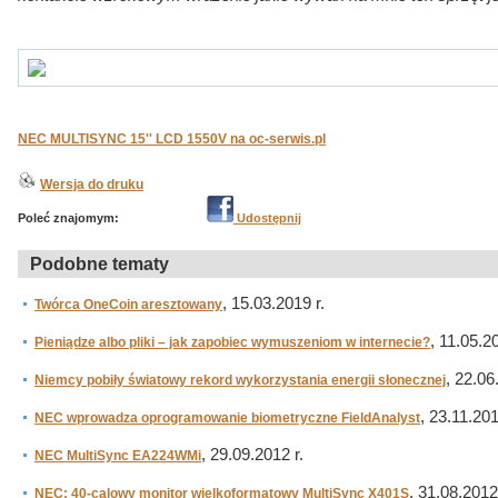
NEC MULTISYNC 15'' LCD 1550V na oc-serwis.pl
Wersja do druku
Poleć znajomym:
Udostępnij
Podobne tematy
, 15.03.2019 r.
Twórca OneCoin aresztowany
, 11.05.20
Pieniądze albo pliki – jak zapobiec wymuszeniom w internecie?
, 22.06
Niemcy pobiły światowy rekord wykorzystania energii słonecznej
, 23.11.201
NEC wprowadza oprogramowanie biometryczne FieldAnalyst
, 29.09.2012 r.
NEC MultiSync EA224WMi
, 31.08.2012 
NEC: 40-calowy monitor wielkoformatowy MultiSync X401S