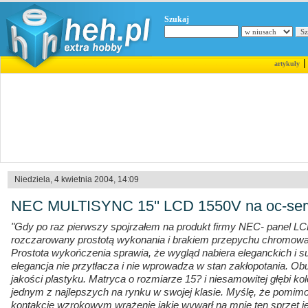
Szukaj
artykuły
Niedziela, 4 kwietnia 2004, 14:09
NEC MULTISYNC 15'' LCD 1550V na oc-serw
"Gdy po raz pierwszy spojrzałem na produkt firmy NEC- panel L
rozczarowany prostotą wykonania i brakiem przepychu chromow
Prostota wykończenia sprawia, że wygląd nabiera eleganckich i s
elegancja nie przytłacza i nie wprowadza w stan zakłopotania. O
jakości plastyku. Matryca o rozmiarze 15? i niesamowitej głębi ko
jednym z najlepszych na rynku w swojej klasie. Myślę, że pomi
kontakcie wzrokowym wrażenie jakie wywarł na mnie ten sprzęt jes