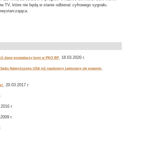
 TV, które nie będą w stanie odbierać cyfrowego sygnału.
iewystarczająca.
, 18.03.2020 r.
zić dane posiadaczy kont w PKO BP
,
oki Sądu Najwyższego USA niż naukowcy zajmujący się prawem
, 20.03.2017 r.
o!
.
.2016 r.
.2009 r.
.