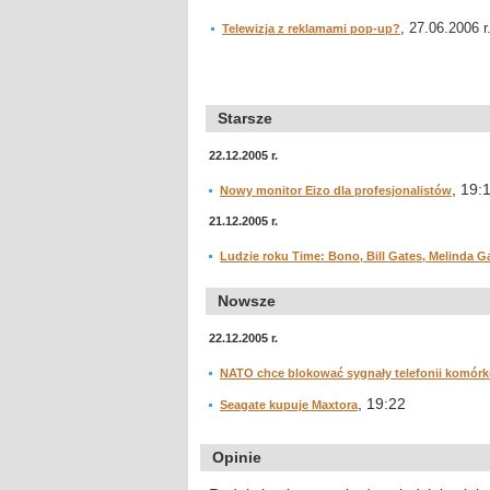
, 27.06.2006 r
Telewizja z reklamami pop-up?
Starsze
22.12.2005 r.
, 19:
Nowy monitor Eizo dla profesjonalistów
21.12.2005 r.
Ludzie roku Time: Bono, Bill Gates, Melinda G
Nowsze
22.12.2005 r.
NATO chce blokować sygnały telefonii komór
, 19:22
Seagate kupuje Maxtora
Opinie