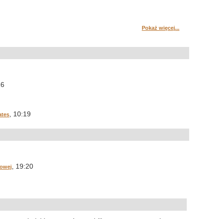
.
Pokaż więcej...
16
, 10:19
ates
, 19:20
kowej