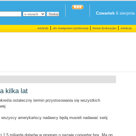
Czwartek
6 sierpnia 
|
|
|
artykuły
abc komputera (archiwum)
forum dyskusyjne
redakcja
 kilka lat
określa ostateczny termin przystosowania się wszystkich
wej.
ku wszyscy amerykańscy nadawcy będą musieli nadawać swój
i 1,5 miliarda dolarów w program o nazwie converter box. Ma on