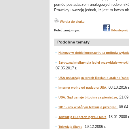
pomóc posiadaczom analogowych odbiorników
Prawnicy uważają jednak, iż jest to kwota n
Wersja do druku
Poleć znajomym:
Udostępnij
Podobne tematy
Hakerzy w dobie koronawirusa próbują wyłud
Sztuczna inteligencja lepiej przewiduje wyr
07.05.2017 r.
USA oskarżają czterech Rosjan o atak na Yaho
, 03.10.2016 r
Internet wolny od nadzoru USA
, 21.09
USA: Sąd uznaje bitcoiny za pieniądze
, 08.04
2010 - rok w którym telewizja przegra?
, 18.01.2008 r
Telewizja HD przez łącze 3 Mb/s
, 19.12.2006 r.
Telewizja Skype