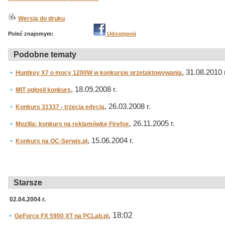
Wersja do druku
Poleć znajomym:
Udostępnij
Podobne tematy
, 31.08.2010 r
Huntkey X7 o mocy 1200W w konkursie przetaktowywania
, 18.09.2008 r.
MIT ogłosił konkurs
, 26.03.2008 r.
Konkurs 31337 - trzecia edycja
, 26.11.2005 r.
Mozilla: konkurs na reklamówkę Firefox
, 15.06.2004 r.
Konkurs na OC-Serwis.pl
Starsze
02.04.2004 r.
, 18:02
GeForce FX 5900 XT na PCLab.pl