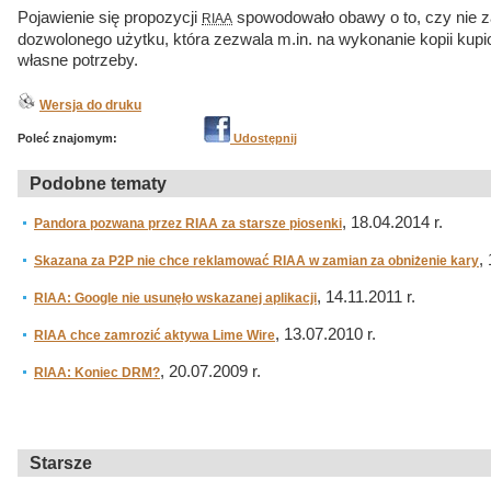
Pojawienie się propozycji
spowodowało obawy o to, czy nie z
RIAA
dozwolonego użytku, która zezwala m.in. na wykonanie kopii kup
własne potrzeby.
Wersja do druku
Poleć znajomym:
Udostępnij
Podobne tematy
, 18.04.2014 r.
Pandora pozwana przez RIAA za starsze piosenki
,
Skazana za P2P nie chce reklamować RIAA w zamian za obniżenie kary
, 14.11.2011 r.
RIAA: Google nie usunęło wskazanej aplikacji
, 13.07.2010 r.
RIAA chce zamrozić aktywa Lime Wire
, 20.07.2009 r.
RIAA: Koniec DRM?
Starsze