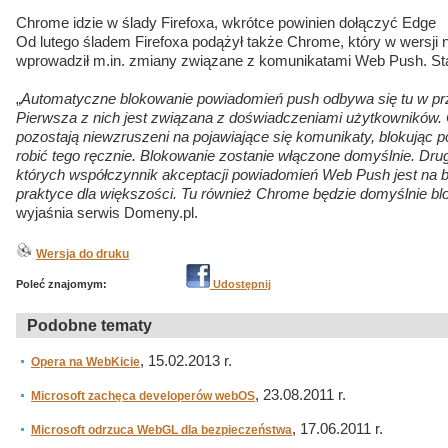
Chrome idzie w ślady Firefoxa, wkrótce powinien dołączyć Edge
Od lutego śladem Firefoxa podążył także Chrome, który w wersji n
wprowadził m.in. zmiany związane z komunikatami Web Push. Stał
„
Automatyczne blokowanie powiadomień push odbywa się tu w pr
Pierwsza z nich jest związana z doświadczeniami użytkowników. 
pozostają niewzruszeni na pojawiające się komunikaty, blokując p
robić tego ręcznie. Blokowanie zostanie włączone domyślnie. Drug
których współczynnik akceptacji powiadomień Web Push jest na b
praktyce dla większości. Tu również Chrome będzie domyślnie b
wyjaśnia serwis Domeny.pl.
Wersja do druku
Poleć znajomym:
Udostępnij
Podobne tematy
, 15.02.2013 r.
Opera na WebKicie
, 23.08.2011 r.
Microsoft zachęca developerów webOS
, 17.06.2011 r.
Microsoft odrzuca WebGL dla bezpieczeństwa