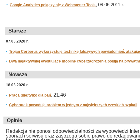
, 09.06.2011 r.
Google Analytics połączy się z Webmaster Tools
Starsze
07.03.2020 r.
Trojan Cerberus wykorzystuje technikę fałszywych powiadomień, atakują
Dwa najaktywniej ewoluujące mobilne cyberzagrożenia polują na prywatn
Nowsze
18.03.2020 r.
, 21:46
Praca (nie)tylko dla pań
,
Cyberatak powoduje problem w jednym z największych czeskich szpitali
Opinie
Redakcja nie ponosi odpowiedzialności za wypowiedzi Inte
stronach serwisu oraz zastrzega sobie prawo do redagowan