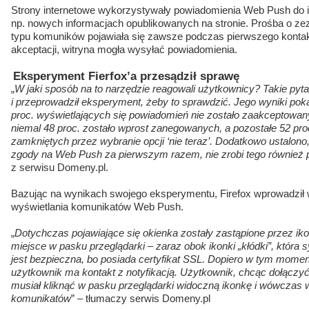
Strony internetowe wykorzystywały powiadomienia Web Push do in
np. nowych informacjach opublikowanych na stronie. Prośba o zez
typu komuników pojawiała się zawsze podczas pierwszego kontakt
akceptacji, witryna mogła wysyłać powiadomienia.
Eksperyment Fierfox’a przesądził sprawę
„
W jaki sposób na to narzędzie reagowali użytkownicy? Takie pyta
i przeprowadził eksperyment, żeby to sprawdzić. Jego wyniki pok
proc. wyświetlających się powiadomień nie zostało zaakceptowa
niemal 48 proc. zostało wprost zanegowanych, a pozostałe 52 pr
zamkniętych przez wybranie opcji ‘nie teraz’. Dodatkowo ustalono,
zgody na Web Push za pierwszym razem, nie zrobi tego również 
z serwisu Domeny.pl.
Bazując na wynikach swojego eksperymentu, Firefox wprowadził 
wyświetlania komunikatów Web Push.
„
Dotychczas pojawiające się okienka zostały zastąpione przez ik
miejsce w pasku przeglądarki – zaraz obok ikonki „kłódki”, która 
jest bezpieczna, bo posiada certyfikat SSL. Dopiero w tym momenc
użytkownik ma kontakt z notyfikacją. Użytkownik, chcąc dołączy
musiał kliknąć w pasku przeglądarki widoczną ikonkę i wówczas
komunikatów
” – tłumaczy serwis Domeny.pl