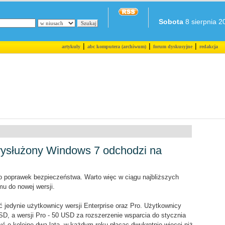
Sobota
8 sierpnia 20
|
|
|
artykuły
abc komputera (archiwum)
forum dyskusyjne
redakcja
wysłużony Windows 7 odchodzi na
ego poprawek bezpieczeństwa. Warto więc w ciągu najbliższych
u do nowej wersji.
yć jedynie użytkownicy wersji Enterprise oraz Pro. Użytkownicy
USD, a wersji Pro - 50 USD za rozszerzenie wsparcia do stycznia
ć o kolejne dwa lata, w każdym roku płacąc dwukrotnie więcej niż