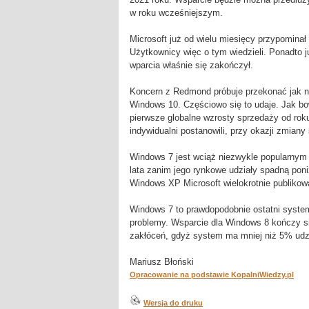
w roku wcześniejszym.
Microsoft już od wielu miesięcy przypomina
Użytkownicy więc o tym wiedzieli. Ponadto j
wparcia właśnie się zakończył.
Koncern z Redmond próbuje przekonać jak n
Windows 10. Częściowo się to udaje. Jak bo
pierwsze globalne wzrosty sprzedaży od roku
indywidualni postanowili, przy okazji zmian
Windows 7 jest wciąż niezwykle popularnym 
lata zanim jego rynkowe udziały spadną pon
Windows XP Microsoft wielokrotnie publikow
Windows 7 to prawdopodobnie ostatni system 
problemy. Wsparcie dla Windows 8 kończy si
zakłóceń, gdyż system ma mniej niż 5% udz
Mariusz Błoński
Opracowanie na podstawie KopalniWiedzy.pl
Wersja do druku