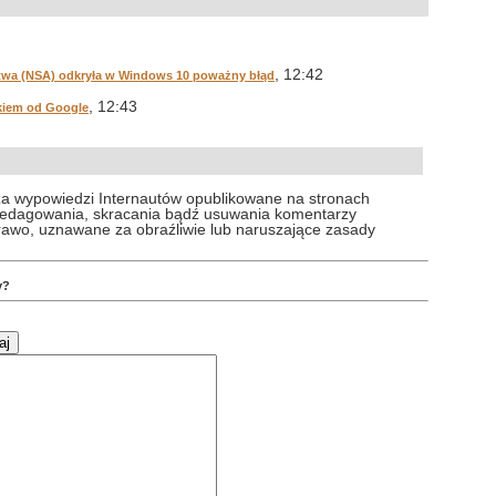
, 12:42
wa (NSA) odkryła w Windows 10 poważny błąd
, 12:43
ikiem od Google
za wypowiedzi Internautów opublikowane na stronach
 redagowania, skracania bądź usuwania komentarzy
prawo, uznawane za obraźliwie lub naruszające zasady
y?