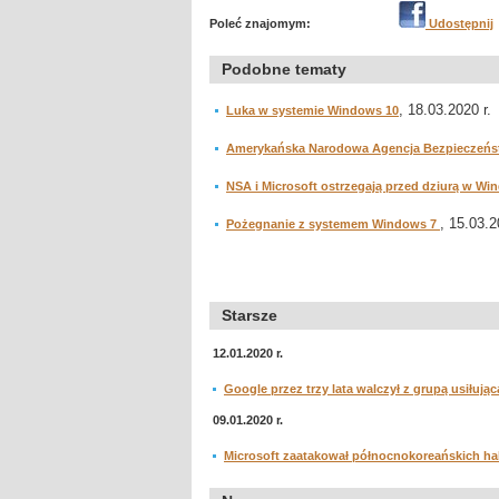
Poleć znajomym:
Udostępnij
Podobne tematy
, 18.03.2020 r.
Luka w systemie Windows 10
Amerykańska Narodowa Agencja Bezpieczeńst
NSA i Microsoft ostrzegają przed dziurą w W
, 15.03.2
Pożegnanie z systemem Windows 7
Starsze
12.01.2020 r.
Google przez trzy lata walczył z grupą usiłując
09.01.2020 r.
Microsoft zaatakował północnokoreańskich h