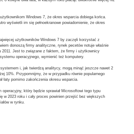
ł użytkownikom Windows 7, że okres wsparcia dobiega końca.
utro wyświetli im się pełnoekranowe powiadomienie, że okres
ajwięcej użytkowników Windows 7 by zaczęli korzystać z
wiem donoszą firmy analityczne, rynek pecetów notuje właśnie
 2011. Jest to związane z faktem, że firmy i użytkownicy
y systemu operacyjnego, wymienić też komputery.
systemem i, jak twierdzą analitycy, mogą minąć jeszcze nawet 2
iżej 10%. Przypomnijmy, że w przypadku równie popularnego
ał łaty pomimo zakończenia okresu wsparcia.
operacyjny, który będzie sprawiał Microsoftowi tego typu
ę w 2023 roku i cały proces powinien przejść bez większych
iałów w rynku.