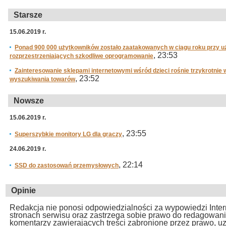
Starsze
15.06.2019 r.
Ponad 900 000 użytkowników zostało zaatakowanych w ciągu roku przy uż
, 23:53
rozprzestrzeniających szkodliwe oprogramowanie
Zainteresowanie sklepami internetowymi wśród dzieci rośnie trzykrotnie
, 23:52
wyszukiwania towarów
Nowsze
15.06.2019 r.
, 23:55
Superszybkie monitory LG dla graczy
24.06.2019 r.
, 22:14
SSD do zastosowań przemysłowych
Opinie
Redakcja nie ponosi odpowiedzialności za wypowiedzi Inte
stronach serwisu oraz zastrzega sobie prawo do redagowan
komentarzy zawierających treści zabronione przez prawo, u