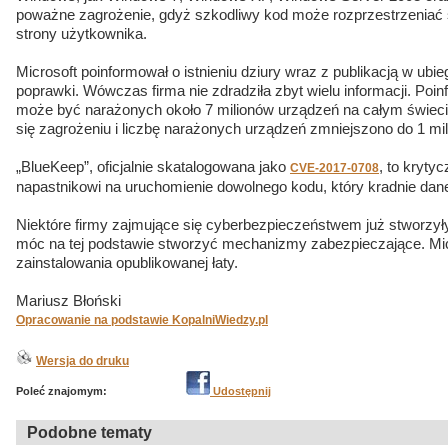
poważne zagrożenie, gdyż szkodliwy kod może rozprzestrzeniać si
strony użytkownika.
Microsoft poinformował o istnieniu dziury wraz z publikacją w ubi
poprawki. Wówczas firma nie zdradziła zbyt wielu informacji. Poi
może być narażonych około 7 milionów urządzeń na całym świecie
się zagrożeniu i liczbę narażonych urządzeń zmniejszono do 1 mil
„BlueKeep”, oficjalnie skatalogowana jako
, to kryty
CVE-2017-0708
napastnikowi na uruchomienie dowolnego kodu, który kradnie dane
Niektóre firmy zajmujące się cyberbezpieczeństwem już stworzył
móc na tej podstawie stworzyć mechanizmy zabezpieczające. Mic
zainstalowania opublikowanej łaty.
Mariusz Błoński
Opracowanie na podstawie KopalniWiedzy.pl
Wersja do druku
Poleć znajomym:
Udostępnij
Podobne tematy