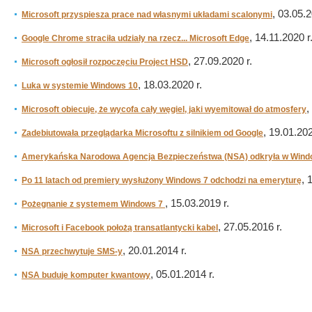
, 03.05.2
Microsoft przyspiesza prace nad własnymi układami scalonymi
, 14.11.2020 r
Google Chrome straciła udziały na rzecz... Microsoft Edge
, 27.09.2020 r.
Microsoft ogłosił rozpoczęciu Project HSD
, 18.03.2020 r.
Luka w systemie Windows 10
,
Microsoft obiecuje, że wycofa cały węgiel, jaki wyemitował do atmosfery
, 19.01.202
Zadebiutowała przeglądarka Microsoftu z silnikiem od Google
Amerykańska Narodowa Agencja Bezpieczeństwa (NSA) odkryła w Wind
, 
Po 11 latach od premiery wysłużony Windows 7 odchodzi na emeryturę
, 15.03.2019 r.
Pożegnanie z systemem Windows 7
, 27.05.2016 r.
Microsoft i Facebook położą transatlantycki kabel
, 20.01.2014 r.
NSA przechwytuje SMS-y
, 05.01.2014 r.
NSA buduje komputer kwantowy