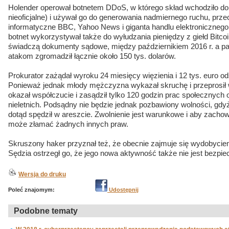
Holender operował botnetem DDoS, w którego skład wchodziło do
nieoficjalne) i używał go do generowania nadmiernego ruchu, prz
informatyczne BBC, Yahoo News i giganta handlu elektronicznego
botnet wykorzystywał także do wyłudzania pieniędzy z giełd Bitco
świadczą dokumenty sądowe, między październikiem 2016 r. a paź
atakom zgromadził łącznie około 150 tys. dolarów.
Prokurator zażądał wyroku 24 miesięcy więzienia i 12 tys. euro od
Ponieważ jednak młody mężczyzna wykazał skruchę i przeprosił 
okazał współczucie i zasądził tylko 120 godzin prac społecznych o
nieletnich. Podsądny nie będzie jednak pozbawiony wolności, gdyż
dotąd spędził w areszcie. Zwolnienie jest warunkowe i aby zachow
może złamać żadnych innych praw.
Skruszony haker przyznał też, że obecnie zajmuje się wydobyciem
Sędzia ostrzegł go, że jego nowa aktywność także nie jest bezpie
Wersja do druku
Poleć znajomym:
Udostępnij
Podobne tematy