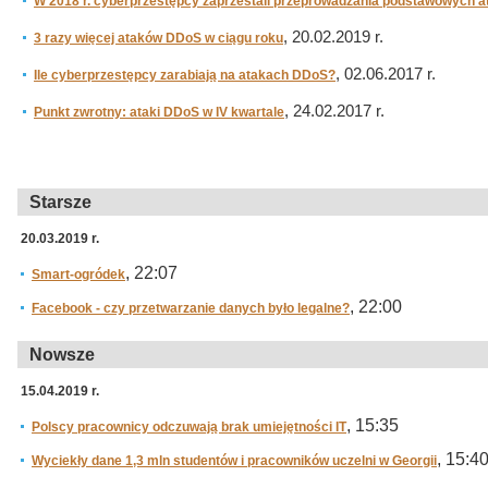
W 2018 r. cyberprzestępcy zaprzestali przeprowadzania podstawowych 
, 20.02.2019 r.
3 razy więcej ataków DDoS w ciągu roku
, 02.06.2017 r.
Ile cyberprzestępcy zarabiają na atakach DDoS?
, 24.02.2017 r.
Punkt zwrotny: ataki DDoS w IV kwartale
Starsze
20.03.2019 r.
, 22:07
Smart-ogródek
, 22:00
Facebook - czy przetwarzanie danych było legalne?
Nowsze
15.04.2019 r.
, 15:35
Polscy pracownicy odczuwają brak umiejętności IT
, 15:4
Wyciekły dane 1,3 mln studentów i pracowników uczelni w Georgii