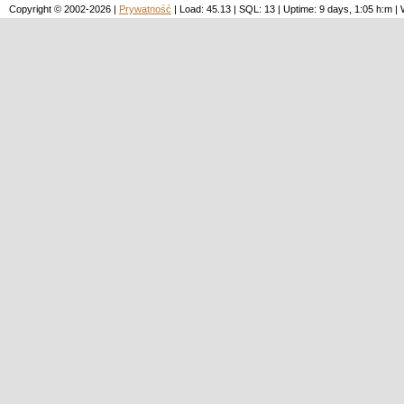
Copyright © 2002-2026 |
Prywatność
| Load: 45.13 | SQL: 13 | Uptime: 9 days, 1:05 h:m