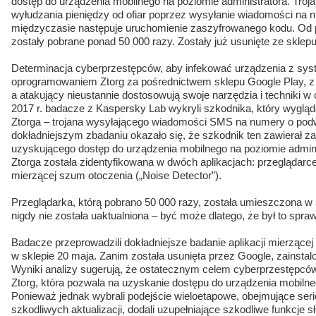
dostęp do urządzenia mobilnego na poziomie administratora. Tro
wyłudzania pieniędzy od ofiar poprzez wysyłanie wiadomości na
międzyczasie następuje uruchomienie zaszyfrowanego kodu. Od po
zostały pobrane ponad 50 000 razy. Zostały już usunięte ze sklep
Determinacja cyberprzestępców, aby infekować urządzenia z sy
oprogramowaniem Ztorg za pośrednictwem sklepu Google Play, z 
a atakujący nieustannie dostosowują swoje narzędzia i techniki w
2017 r. badacze z Kaspersky Lab wykryli szkodnika, który wygląd
Ztorga – trojana wysyłającego wiadomości SMS na numery o pod
dokładniejszym zbadaniu okazało się, że szkodnik ten zawierał z
uzyskującego dostęp do urządzenia mobilnego na poziomie admi
Ztorga została zidentyfikowana w dwóch aplikacjach: przeglądarce
mierzącej szum otoczenia („Noise Detector”).
Przeglądarka, którą pobrano 50 000 razy, została umieszczona w 
nigdy nie została uaktualniona – być może dlatego, że był to spraw
Badacze przeprowadzili dokładniejsze badanie aplikacji mierzącej 
w sklepie 20 maja. Zanim została usunięta przez Google, zainstal
Wyniki analizy sugerują, że ostatecznym celem cyberprzestępców
Ztorg, która pozwala na uzyskanie dostępu do urządzenia mobilne
Ponieważ jednak wybrali podejście wieloetapowe, obejmujące seri
szkodliwych aktualizacji, dodali uzupełniające szkodliwe funkcje s