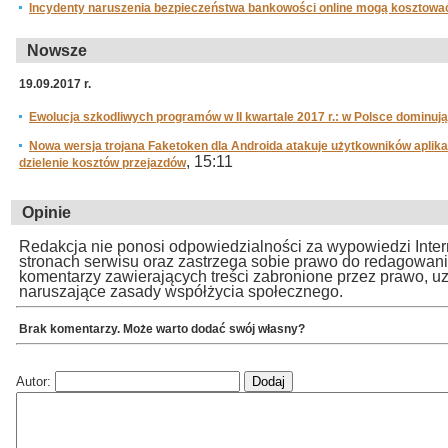
Incydenty naruszenia bezpieczeństwa bankowości online mogą kosztować
Nowsze
19.09.2017 r.
Ewolucja szkodliwych programów w II kwartale 2017 r.: w Polsce dominują 
Nowa wersja trojana Faketoken dla Androida atakuje użytkowników aplik
, 15:11
dzielenie kosztów przejazdów
Opinie
Redakcja nie ponosi odpowiedzialności za wypowiedzi Inte
stronach serwisu oraz zastrzega sobie prawo do redagowan
komentarzy zawierających treści zabronione przez prawo, u
naruszające zasady współżycia społecznego.
Brak komentarzy. Może warto dodać swój własny?
Autor: