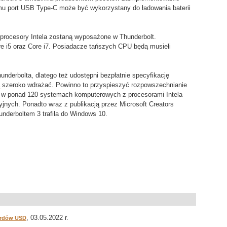
mu port USB Type-C może być wykorzystany do ładowania baterii
 procesory Intela zostaną wyposażone w Thunderbolt.
re i5 oraz Core i7. Posiadacze tańszych CPU będą musieli
underbolta, dlatego też udostępni bezpłatnie specyfikację
ją szeroko wdrażać. Powinno to przyspieszyć rozpowszechnianie
ny w ponad 120 systemach komputerowych z procesorami Intela
yjnych. Ponadto wraz z publikacją przez Microsoft Creators
underboltem 3 trafiła do Windows 10.
, 03.05.2022 r.
iardów USD