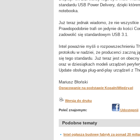
standardu USB Power Delivery, dzięki które
notebooka.
Już teraz jednak wiadomo, że nie wszystkie
Prawdopodobnie trafi on jedynie do kości Co
zadowolić się standardowym USB 3.1.
Intel poważnie myśli o rozpowszechnieniu Th
protokołu w nadziei, że producenci zaczną 
się tego standardu. Już teraz jest on obec
oraz w dziesiątkach modeli urządzeń peryfer
Update obsługa plug-and-play urządzeń z Th
Mariusz Błoński
Opracowanie na podstawie KopalniWiedzy.pl
Wersja do druku
Poleć znajomym:
Udostępnij
Podobne tematy
Intel ogłasza budowę fabryk za ponad 20 mil