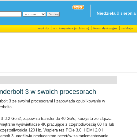
Niedziela
9 sierpnia 
|
|
|
artykuły
abc komputera (archiwum)
forum dyskusyjne
redakcja
underbolt 3 w swoich procesorach
erbolt 3 ze swoimi procesorami i zapowiada opublikowanie w
erbolta.
SB 3.2 Gen2, zapewnia transfer do 40 Gb/s, korzysta ze złącza
wnętrzne wyświetlacze 4K pracujące z częstotliwością 60 Hz lub
 częstotliwością 120 Hz. Wspiera też PCIe 3.0, HDMI 2.0 i
nderbolt 3 umożliwia producentom pecetów zaimplementowanie