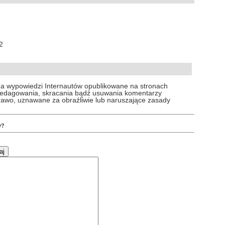
2
za wypowiedzi Internautów opublikowane na stronach
 redagowania, skracania bądź usuwania komentarzy
prawo, uznawane za obraźliwie lub naruszające zasady
y?