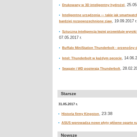
, 25.05
Drukowany w 3D inteligentny hydrożel
Inteligentne urządzenia — takie jak smartwatc
, 19.09.2017 r
bardziej rozpowszechnione zjaw
Sztuczna inteligencja lepiej przewiduje wyr
07.05.2017 r.
Buffalo MiniStation Thunderbolt - przenośny 
, 14.06.2
Intel: Thunderbolt w każdym pececie
, 28.02.20
Seagate i WD popierają Thunderbolt
Starsze
31.05.2017 r.
, 23:38
Historia firmy Kingston
ASUS wprowadza nowe płyty główne oparte na
Nowsze