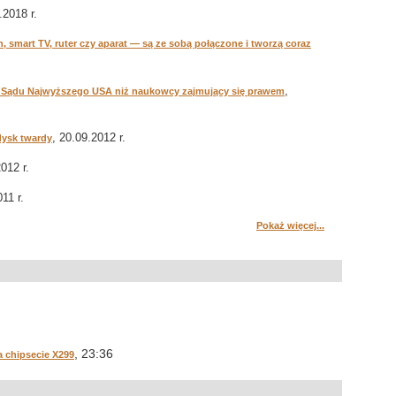
.2018 r.
h, smart TV, ruter czy aparat — są ze sobą połączone i tworzą coraz
.
,
oki Sądu Najwyższego USA niż naukowcy zajmujący się prawem
, 20.09.2012 r.
dysk twardy
012 r.
11 r.
Pokaż więcej...
, 23:36
 chipsecie X299